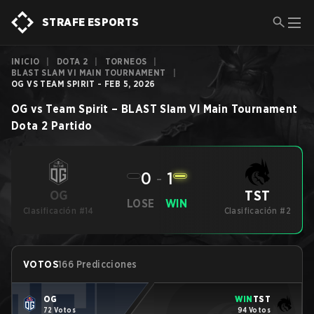
STRAFE ESPORTS
INICIO
|
DOTA 2
|
TORNEOS
|
BLAST SLAM VI MAIN TOURNAMENT
|
OG VS TEAM SPIRIT - FEB 5, 2026
OG
vs
Team Spirit
–
BLAST Slam VI Main Tournament
Dota 2
Partido
0
-
1
TST
OG
LOSE
WIN
Clasificación #14
Clasificación #2
VOTOS
166 Predicciones
OG
WIN
TST
72 Votos
94 Votos