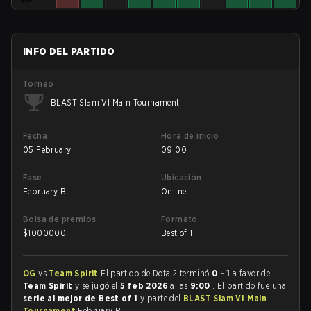
INFO DEL PARTIDO
Torneo
BLAST Slam VI Main Tournament
Fecha
Hora de inicio
05 February
09:00
Fase
Ubicación
February B
Online
Bolsa de premios
Formato
$
1000000
Best of 1
OG
vs
Team Spirit
El partido de Dota 2 terminó
0 - 1
a favor de
Team Spirit
y se jugó el
5 feb 2026
a las
9:00
. El partido fue una
serie al mejor de Best of 1
y parte del
BLAST Slam VI Main
Tournament
February B.