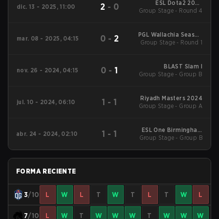
ESL Dota2 2025
2
-
0
dic. 13 - 2025, 11:00
DreamLeague Season
Group Stage - Round 4
27 Main Event
PGL Wallachia Season
0
-
2
mar. 08 - 2025, 04:15
Group Stage - Round 1
3 Main Tournament
BLAST Slam I
0
-
1
nov. 26 - 2024, 04:15
Group Stage - Group B
Riyadh Masters 2024
1
-
1
jul. 10 - 2024, 06:10
Group Stage - Group A
ESL One Birmingham
1
-
1
abr. 24 - 2024, 02:10
Group Stage - Group B
Main Event
FORMA RECIENTE
3
/10
L
W
L
T
W
T
L
T
W
L
7
/10
L
W
T
W
W
W
T
W
W
W