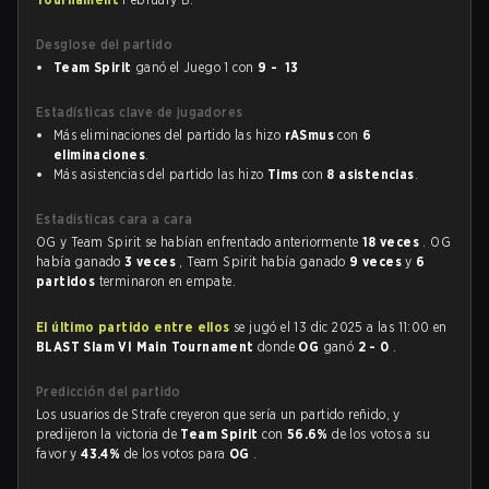
Desglose del partido
Team Spirit
ganó el Juego 1 con
9 - 13
Estadísticas clave de jugadores
Más eliminaciones del partido las hizo
rASmus
con
6
eliminaciones
.
Más asistencias del partido las hizo
Tims
con
8 asistencias
.
Estadísticas cara a cara
OG y Team Spirit se habían enfrentado anteriormente
18 veces
. OG
había ganado
3 veces
, Team Spirit había ganado
9 veces
y
6
partidos
terminaron en empate.
El último partido entre ellos
se jugó el 13 dic 2025 a las 11:00 en
BLAST Slam VI Main Tournament
donde
OG
ganó
2 - 0
.
Predicción del partido
Los usuarios de Strafe creyeron que sería un partido reñido, y
predijeron la victoria de
Team Spirit
con
56.6%
de los votos a su
favor y
43.4%
de los votos para
OG
.