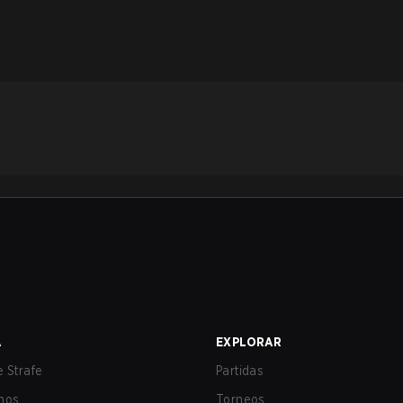
A
EXPLORAR
 Strafe
Partidas
nos
Torneos