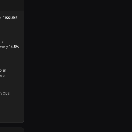
en
FISSURE
avor y
14.5%
ó en
a el
,