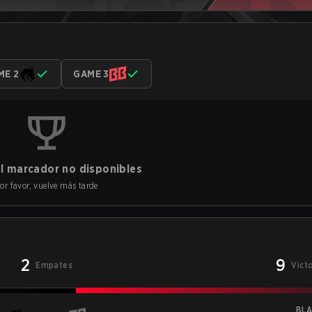
ME 2
GAME 3
l marcador no disponibles
or favor, vuelve más tarde
2
9
Empates
Vict
BLA