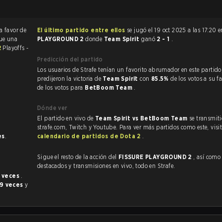
a favor de
El último partido entre ellos
se jugó el 19 oct 2025 a las 17:20 
fue una
PLAYGROUND 2
donde
Team Spirit
ganó
2 - 1
.
2
Playoffs -
Predicción del partido
Los usuarios de Strafe tenían un favorito abrumador en este partido, y
predijeron la victoria de
Team Spirit
con
85.5%
de los votos a su f
de los votos para
BetBoom Team
.
Dónde ver
El partido en vivo de
Team Spirit vs BetBoom Team
se transmiti
strafe.com, Twitch y Youtube. Para ver más partidos como este, visit
es
.
calendario de partidos de Dota 2
.
Sigue el resto de la acción del
FISSURE PLAYGROUND 2
, así como VODs
destacados y transmisiones en vivo, todo en Strafe.
 veces
.
9 veces
y