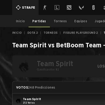
STRAFE
Inicio
Partidas
Torneos
Equipos
Jugad
INICIO
|
DOTA 2
|
TORNEOS
|
FISSURE PLAYGROUND 2
|
Team Spirit
vs
BetBoom Team
Team Spirit
LOS
Clasificación #2
VOTOS
248 Predicciones
Team Spirit
212 Votos