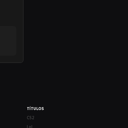
TÍTULOS
CS2
LoL