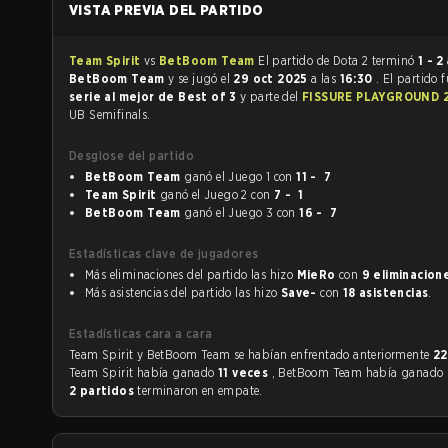
VISTA PREVIA DEL PARTIDO
Team Spirit
vs
BetBoom Team
El partido de Dota 2 terminó
1 - 2
BetBoom Team
y se jugó el
29 oct 2025
a las
16:30
. El partido 
serie al mejor de Best of 3
y parte del
FISSURE PLAYGROUND 
UB Semifinals.
Desglose del partido
BetBoom Team
ganó el Juego 1 con
11 - 7
Team Spirit
ganó el Juego 2 con
7 - 1
BetBoom Team
ganó el Juego 3 con
16 - 7
Estadísticas clave de jugadores
Más eliminaciones del partido las hizo
MieRo
con
9 eliminacion
Más asistencias del partido las hizo
Save-
con
18 asistencias
.
Estadísticas cara a cara
Team Spirit y BetBoom Team se habían enfrentado anteriormente
22
Team Spirit había ganado
11 veces
, BetBoom Team había ganado
2 partidos
terminaron en empate.