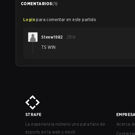
COMENTARIOS
(
1
)
Login
para comentar en este partido
Steew1982
281d
TS WIN
STRAFE
EMPRES
La experiencia número uno para fans de
Acerca de
esports en la web y móvil.
Contácta