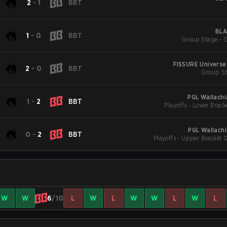
2
-
1
BBT
BLA
1
-
0
BBT
Group Stage - 
FISSURE Universe
2
-
0
BBT
Group St
PGL Wallachi
1
-
2
BBT
Playoffs - Lower Brack
PGL Wallach
0
-
2
BBT
Playoffs - Upper Bracket Q
W
W
6
/10
L
W
L
W
W
L
W
L