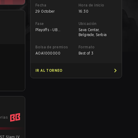
Fecha
Hora de inicio
29 October
16:30
Fase
Ubicación
Playoffs - UB
Sava Centar,
Semifinals
Belgrade, Serbia
Bolsa de premios
Formato
AOA
1000000
Best of 3
IR AL TORNEO
orias
ST Slam IV