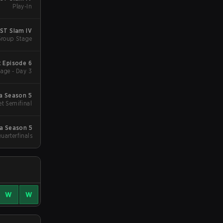
Play-In
ST Slam IV
Group Stage
: Episode 6
age - Day 3
a Season 5
et Semifinal
ia Season 5
uarterfinals
W
W