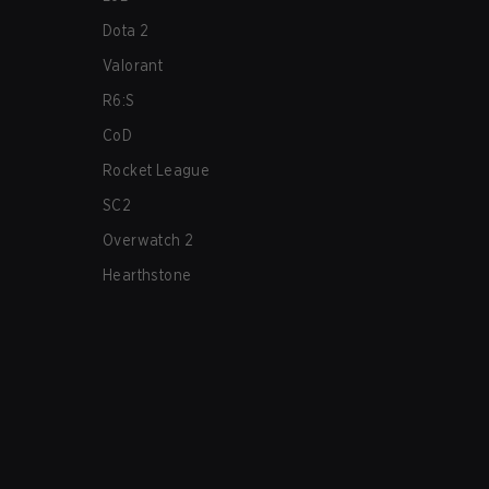
Dota 2
Valorant
R6:S
CoD
Rocket League
SC2
Overwatch 2
Hearthstone