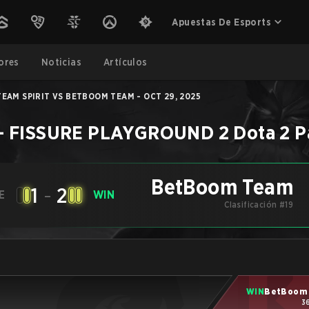
Apuestas De Esports
ores
Noticias
Artículos
TEAM SPIRIT VS BETBOOM TEAM - OCT 29, 2025
–
FISSURE PLAYGROUND 2
Dota 2
P
BetBoom Team
1
-
2
E
WIN
Clasificación #19
WIN
BetBoom
3