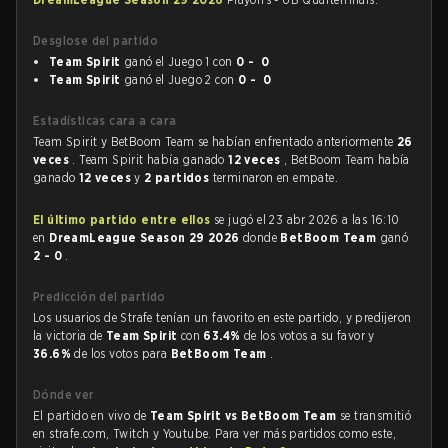
Desglose del partido
Team Spirit
ganó el Juego 1 con
0 - 0
Team Spirit
ganó el Juego 2 con
0 - 0
Estadísticas cara a cara
Team Spirit y BetBoom Team se habían enfrentado anteriormente
26
veces
. Team Spirit había ganado
12 veces
, BetBoom Team había
ganado
12 veces
y
2 partidos
terminaron en empate.
El último partido entre ellos
se jugó el 23 abr 2026 a las 16:10
en
DreamLeague Season 29 2026
donde
BetBoom Team
ganó
2 - 0
.
Predicción del partido
Los usuarios de Strafe tenían un favorito en este partido, y predijeron
la victoria de
Team Spirit
con
63.4%
de los votos a su favor y
36.6%
de los votos para
BetBoom Team
.
Dónde ver
El partido en vivo de
Team Spirit vs BetBoom Team
se transmitió
en strafe.com, Twitch y Youtube. Para ver más partidos como este,