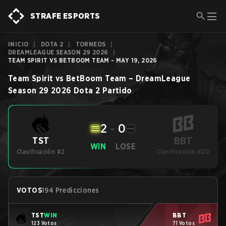
STRAFE ESPORTS
INICIO
|
DOTA 2
|
TORNEOS
|
DREAMLEAGUE SEASON 29 2026
|
TEAM SPIRIT VS BETBOOM TEAM - MAY 19, 2026
Team Spirit
vs
BetBoom Team
–
DreamLeague
Season 29 2026
Dota 2
Partido
2
-
0
BBT
TST
WIN
LOSE
Clasificación #2
Clasificación #20
VOTOS
194 Predicciones
TST
WIN
BBT
123 Votos
71 Votos