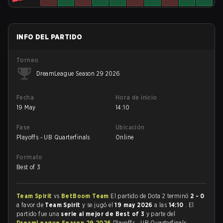
INFO DEL PARTIDO
Torneo
DreamLeague Season 29 2026
Fecha
Hora de inicio
19 May
14:10
Fase
Ubicación
Playoffs - UB Quarterfinals
Online
Formato
Best of 3
Team Spirit
vs
BetBoom Team
El partido de Dota 2 terminó
2 - 0
a favor de
Team Spirit
y se jugó el
19 may 2026
a las
14:10
. El
partido fue una
serie al mejor de Best of 3
y parte del
DreamLeague Season 29 2026
Playoffs - UB Quarterfinals.