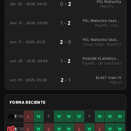
PGL Wallachia
0
-
2
abr. 23 - 2026, 04:10
Playoffs - UB
Quarterfinals
PGL Wallachia Season
1
-
2
mar. 13 - 2026, 03:00
7 Main Tournament
Playoffs - Upper
Bracket Semifinals
PGL Wallachia Season
2
-
0
nov. 17 - 2025, 01:15
6 Main Tournament
Group Stage - Round 3
FISSURE PLAYGROUND
1
-
2
oct. 29 - 2025, 04:30
Playoffs - UB Semifinals
2
BLAST Slam IV
2
-
1
oct. 19 - 2025, 05:20
Play-In
FORMA RECIENTE
7
/10
L
W
T
W
W
W
T
W
W
W
6
/10
L
W
L
W
W
L
W
L
W
W