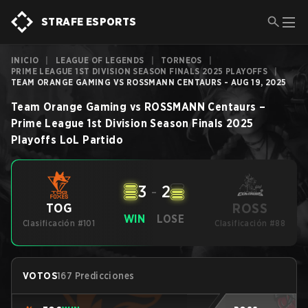
STRAFE ESPORTS
INICIO
|
LEAGUE OF LEGENDS
|
TORNEOS
|
PRIME LEAGUE 1ST DIVISION SEASON FINALS 2025 PLAYOFFS
|
TEAM ORANGE GAMING VS ROSSMANN CENTAURS - AUG 19, 2025
Team Orange Gaming
vs
ROSSMANN Centaurs
–
Prime League 1st Division Season Finals 2025
Playoffs
LoL
Partido
3
-
2
ROSS
TOG
WIN
LOSE
Clasificación #101
Clasificación #88
VOTOS
167 Predicciones