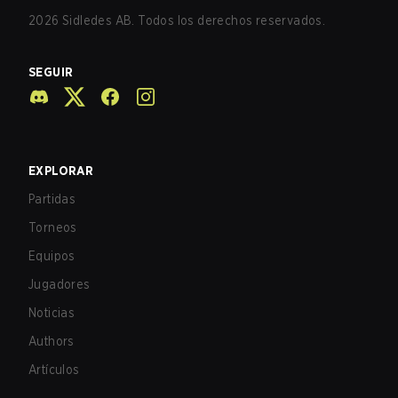
2026
Sidledes AB. Todos los derechos reservados.
SEGUIR
EXPLORAR
Partidas
Torneos
Equipos
Jugadores
Noticias
Authors
Artículos