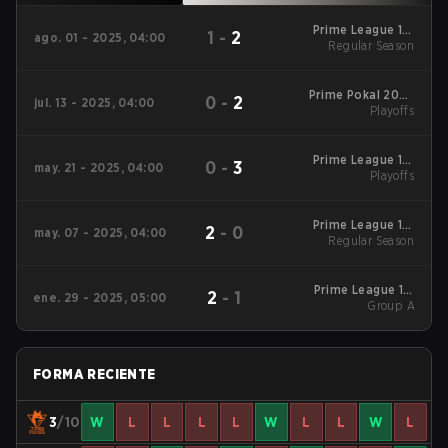
Prime League 1st
1
-
2
ago. 01 - 2025, 04:00
Division Summer
Regular Season
2025 Regular Season
Prime Pokal 2025
0
-
2
jul. 13 - 2025, 04:00
Playoffs
Playoffs
Prime League 1st
0
-
3
may. 21 - 2025, 04:00
Division Spring 2025
Playoffs
Playoffs
Prime League 1st
2
-
0
may. 07 - 2025, 04:00
Division Spring 2025
Regular Season
Regular Season
Prime League 1st
2
-
1
ene. 29 - 2025, 05:00
Division Winter 2025
Group A
Group A
FORMA RECIENTE
3
/10
W
L
L
L
L
W
L
L
W
L