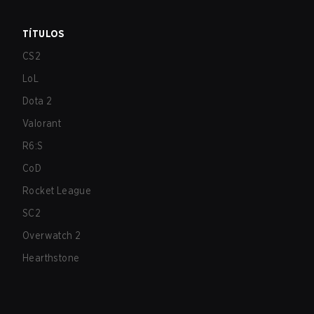
TÍTULOS
CS2
LoL
Dota 2
Valorant
R6:S
CoD
Rocket League
SC2
Overwatch 2
Hearthstone