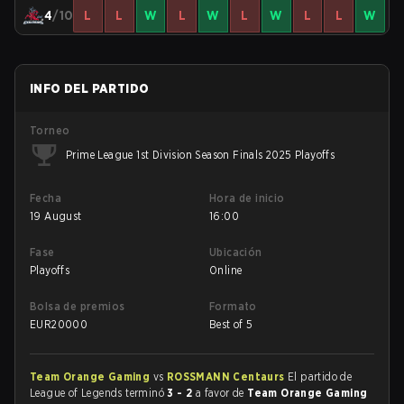
4
/10
L
L
W
L
W
L
W
L
L
W
INFO DEL PARTIDO
Torneo
Prime League 1st Division Season Finals 2025 Playoffs
Fecha
Hora de inicio
19 August
16:00
Fase
Ubicación
Playoffs
Online
Bolsa de premios
Formato
EUR
20000
Best of 5
Team Orange Gaming
vs
ROSSMANN Centaurs
El partido de
League of Legends terminó
3 - 2
a favor de
Team Orange Gaming