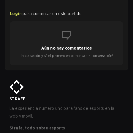
Login
para comentar en este partido
Aún no hay comentarios
¡Inicia sesión y sé el primero en comenzar la conversación!
STRAFE
La experiencia número uno para fans de esports en la
web y móvil.
Strafe, todo sobre esports