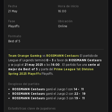
Fecha
Hora de inicio
21 May
16:00
Fase
Ubicación
Playoffs
Online
Formato
Best of 5
Team Orange Gaming
vs
ROSSMANN Centaurs
El partido de
League of Legends terminó
0 - 3
a favor de
ROSSMANN Centaurs
y se jugó el
21 may 2025
a las
16:00
. El partido fue una
serie al
mejor de Best of 5
y parte del
Prime League 1st Division
Spring 2025 Playoffs
Playoffs.
Desglose del partido
ROSSMANN Centaurs
ganó el Juego 1 con
14 - 11
ROSSMANN Centaurs
ganó el Juego 2 con
22 - 19
ROSSMANN Centaurs
ganó el Juego 3 con
19 - 11
Estadísticas clave de jugadores