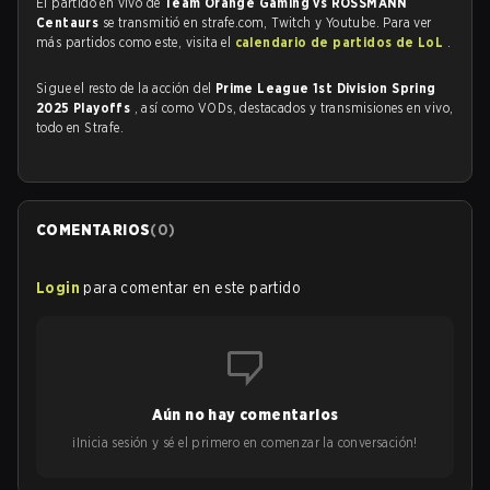
El partido en vivo de
Team Orange Gaming vs ROSSMANN
Centaurs
se transmitió en strafe.com, Twitch y Youtube. Para ver
más partidos como este, visita el
calendario de partidos de LoL
.
Sigue el resto de la acción del
Prime League 1st Division Spring
2025 Playoffs
, así como VODs, destacados y transmisiones en vivo,
todo en Strafe.
COMENTARIOS
(
0
)
Login
para comentar en este partido
Aún no hay comentarios
¡Inicia sesión y sé el primero en comenzar la conversación!