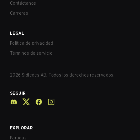
Contáctanos
Carreras
LEGAL
Política de privacidad
Términos de servicio
2026
Sidledes AB. Todos los derechos reservados.
SEGUIR
EXPLORAR
Partidas