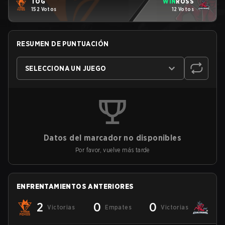
TOG
WIN
ROSS
152 Votos
12 Votos
RESUMEN DE PUNTUACIÓN
SELECCIONA UN JUEGO
Datos del marcador no disponibles
Por favor, vuelve más tarde
ENFRENTAMIENTOS ANTERIORES
2
0
0
Victorias
Empates
Victorias