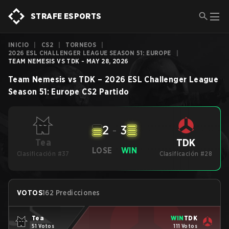
STRAFE ESPORTS
INICIO
|
CS2
|
TORNEOS
|
2026 ESL CHALLENGER LEAGUE SEASON 51: EUROPE
|
TEAM NEMESIS VS TDK - MAY 28, 2026
Team Nemesis
vs
TDK
–
2026 ESL Challenger League
Season 51: Europe
CS2
Partido
2
-
3
TDK
Tea
LOSE
WIN
Clasificación #37
Clasificación #28
VOTOS
162 Predicciones
Tea
WIN
TDK
51 Votos
111 Votos