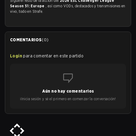
Sigue el resto de la acción del
2026 ESL Challenger League
Season 51: Europe
, así como VODs, destacados y transmisiones en
vivo, todo en Strafe.
COMENTARIOS
(
0
)
Login
para comentar en este partido
Aún no hay comentarios
¡Inicia sesión y sé el primero en comenzar la conversación!