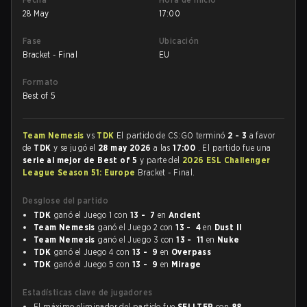
28 May
17:00
Fase
Ubicación
Bracket - Final
EU
Formato
Best of 5
Team Nemesis
vs
TDK
El partido de CS:GO terminó
2 - 3
a favor
de
TDK
y se jugó el
28 may 2026
a las
17:00
. El partido fue una
serie al mejor de Best of 5
y parte del
2026 ESL Challenger
League Season 51: Europe
Bracket - Final.
Desglose del partido
TDK
ganó el Juego 1 con
13 - 7
en
Ancient
Team Nemesis
ganó el Juego 2 con
13 - 4
en
Dust II
Team Nemesis
ganó el Juego 3 con
13 - 11
en
Nuke
TDK
ganó el Juego 4 con
13 - 9
en
Overpass
TDK
ganó el Juego 5 con
13 - 9
en
Mirage
Estadísticas clave de jugadores
El máximo eliminador del partido fue
SELLTER
con
88