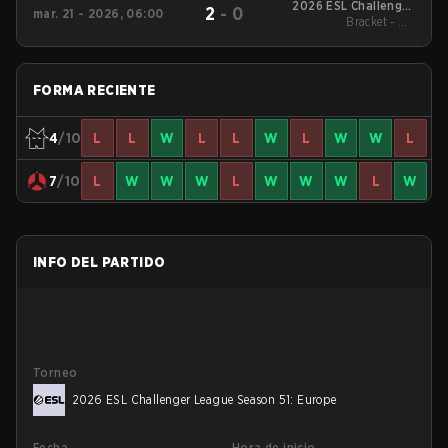
2026 ESL Challenger
2
-
0
mar. 21 - 2026, 06:00
League Season 51:
Bracket - UB
Europe - Cup #2
Quarterfinal
FORMA RECIENTE
4
/10
L
L
W
L
L
W
L
W
W
L
7
/10
L
W
W
W
L
W
W
W
L
W
INFO DEL PARTIDO
Torneo
2026 ESL Challenger League Season 51: Europe
Fecha
Hora de inicio