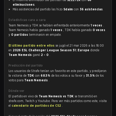
eliminaciones
.
Más asistencias del partido las hizo
Sdaim
con
36 asistencias
.
Estadísticas cara a cara
Team Nemesis y TDK se habían enfrentado anteriormente
1 veces
.
Team Nemesis había ganado
1 veces
, TDK había ganado
0 veces
y
0 partidos
terminaron en empate.
El último partido entre ellos
se jugó el 21 mar 2026 a las 18:00
en
2026 ESL Challenger League Season 51: Europe
donde
Team Nemesis
ganó
2 - 0
.
Predicción del partido
Los usuarios de Strafe tenían un favorito en este partido, y predijeron
la victoria de
TDK
con
68.5%
de los votos a su favor y
31.5%
de los
votos para
Team Nemesis
.
Dónde ver
El partido en vivo de
Team Nemesis vs TDK
se transmitió en
strafe.com, Twitch y Youtube. Para ver más partidos como este, visita
el
calendario de partidos de CS2
.