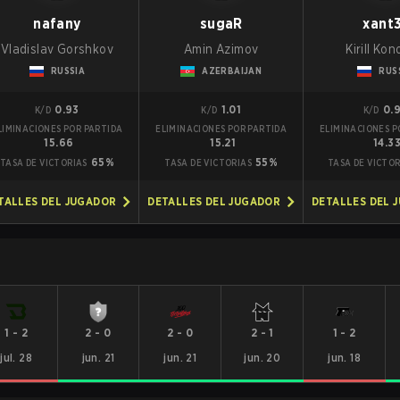
nafany
sugaR
xant
Vladislav Gorshkov
Amin Azimov
Kirill Ko
RUSSIA
AZERBAIJAN
RUS
0.93
1.01
0.
K/D
K/D
K/D
LIMINACIONES POR PARTIDA
ELIMINACIONES POR PARTIDA
ELIMINACIONES P
15.66
15.21
14.3
65%
55%
TASA DE VICTORIAS
TASA DE VICTORIAS
TASA DE VICTOR
TALLES DEL JUGADOR
DETALLES DEL JUGADOR
DETALLES DEL 
1
-
2
2
-
0
2
-
0
2
-
1
1
-
2
jul. 28
jun. 21
jun. 21
jun. 20
jun. 18