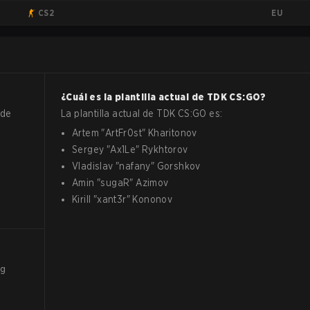
EU
CS2
¿Cuál es la plantilla actual de
TDK
CS:GO
?
 de
La plantilla actual de
TDK
CS:GO
es:
Artem
"
ArtFr0st
"
Kharitonov
Sergey
"
Ax1Le
"
Rykhtorov
Vladislav
"
nafany
"
Gorshkov
Amin
"
sugaR
"
Azimov
Kirill
"
xant3r
"
Kononov
ng