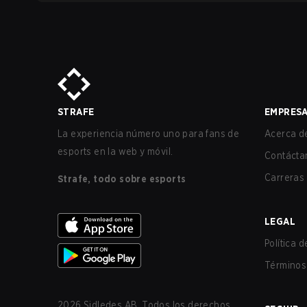
STRAFE
EMPRES
La experiencia número uno para fans de
Acerca de
esports en la web y móvil.
Contácta
Carreras
Strafe, todo sobre esports
LEGAL
Política 
Términos 
2026
Sidledes AB. Todos los derechos