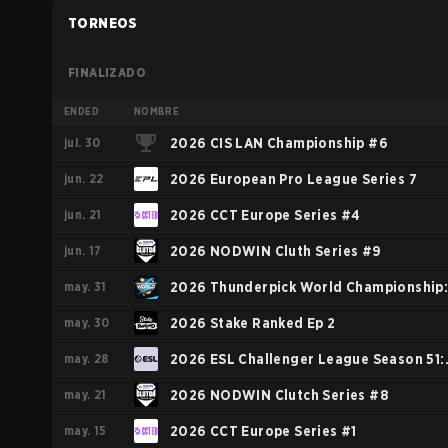
TORNEOS
FINALIZADO
ENDED
NOMBRE
jul. 30
2026 CIS LAN Championship #6
jun. 22
2026 European Pro League Series 7
jun. 21
2026 CCT Europe Series #4
jun. 17
2026 NODWIN Cluth Series #9
may. 31
2026 Thunderpick World Championship
may. 30
European Series #1
2026 Stake Ranked Ep 2
may. 28
2026 ESL Challenger League Season 51:
may. 21
Europe
2026 NODWIN Clutch Series #8
may. 15
2026 CCT Europe Series #1