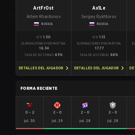
ArtFr0st
Ax1Le
Artem Kharitonov
Sergey Rykhtorov
RUSSIA
RUSSIA
1.30
1.13
K/D
K/D
ELIMINACIONES POR PARTIDA
ELIMINACIONES POR PARTIDA
E
16.34
17.77
63%
66%
TASA DE VICTORIAS
TASA DE VICTORIAS
DETALLES DEL JUGADOR
DETALLES DEL JUGADOR
DE
FORMA RECIENTE
0
-
2
2
-
0
2
-
0
2
-
0
jul. 30
jul. 29
jul. 28
jul. 28