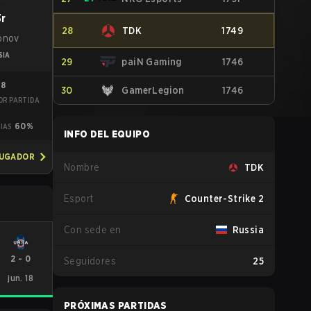
3r
28
TDK
1749
nonov
SIA
29
paiN Gaming
1746
98
30
GamerLegion
1746
OR PARTIDA
3
60%
IAS
INFO DEL EQUIPO
JUGADOR
Nombre
TDK
Esport
Counter-Strike 2
Con sede en
Russia
2
-
0
Seguidores
25
jun. 18
PRÓXIMAS PARTIDAS