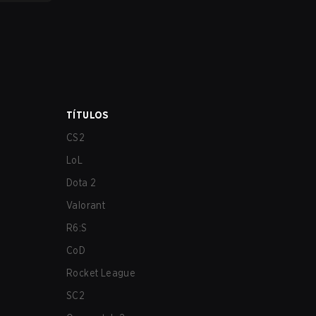
TÍTULOS
CS2
LoL
Dota 2
Valorant
R6:S
CoD
Rocket League
SC2