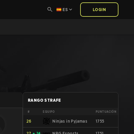
ES
LOGIN
RANGO STRAFE
#
EQUIPO
PUNTUACIÓN
26
Ninjas in Pyjamas
1755
27
⏶
24
NRG Esports
1751