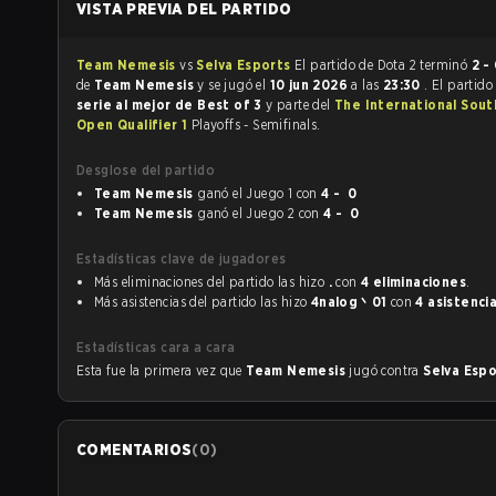
VISTA PREVIA DEL PARTIDO
Team Nemesis
vs
Selva Esports
El partido de Dota 2 terminó
2 -
de
Team Nemesis
y se jugó el
10 jun 2026
a las
23:30
. El partido
serie al mejor de Best of 3
y parte del
The International Sout
Open Qualifier 1
Playoffs - Semifinals.
Desglose del partido
Team Nemesis
ganó el Juego 1 con
4 - 0
Team Nemesis
ganó el Juego 2 con
4 - 0
Estadísticas clave de jugadores
Más eliminaciones del partido las hizo
.
con
4 eliminaciones
.
Más asistencias del partido las hizo
4nalog丶01
con
4 asistenci
Estadísticas cara a cara
Esta fue la primera vez que
Team Nemesis
jugó contra
Selva Esp
COMENTARIOS
(
0
)