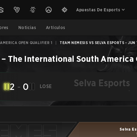
Apuestas De Esports
ores
Noticias
Artículos
AMERICA OPEN QUALIFIER 1
|
TEAM NEMESIS VS SELVA ESPORTS - JUN 
–
The International South America 
Selva Esports
2
-
0
LOSE
-
Selva E