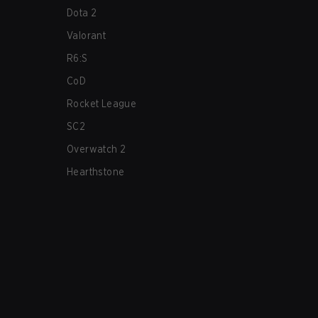
Dota 2
Valorant
R6:S
CoD
Rocket League
SC2
Overwatch 2
Hearthstone