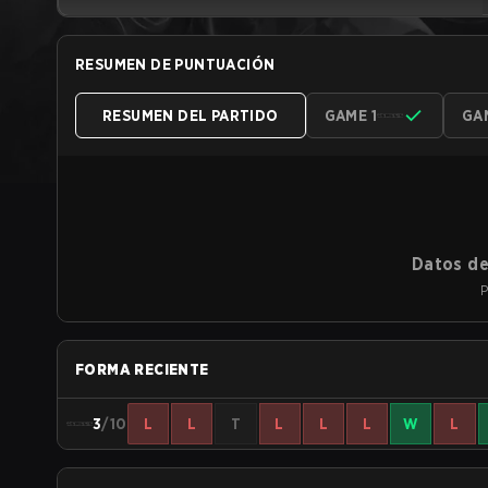
RESUMEN DE PUNTUACIÓN
RESUMEN DEL PARTIDO
GAME 1
GA
Datos de
P
FORMA RECIENTE
3
/10
L
L
T
L
L
L
W
L