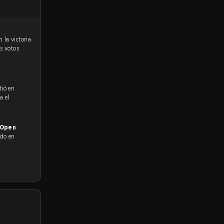
os votos
tió en
a el
 Open