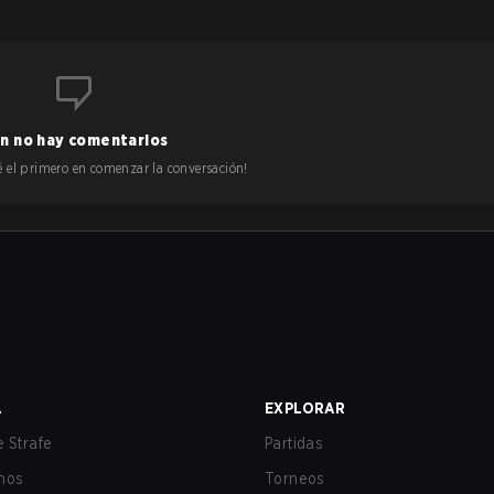
n no hay comentarios
 sé el primero en comenzar la conversación!
A
EXPLORAR
 Strafe
Partidas
nos
Torneos