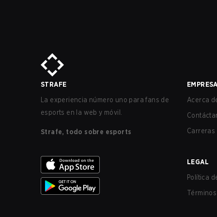
STRAFE
EMPRES
La experiencia número uno para fans de
Acerca de
esports en la web y móvil.
Contácta
Carreras
Strafe, todo sobre esports
LEGAL
Política 
Términos 