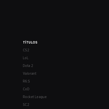
los más afectados por estos problemas.
TÍTULOS
CS2
LoL
Dota 2
Valorant
R6:S
CoD
Rocket League
SC2