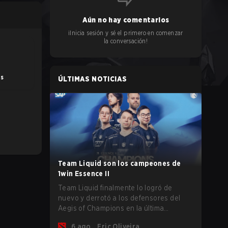
Aún no hay comentarios
¡Inicia sesión y sé el primero en comenzar
la conversación!
os
ÚLTIMAS NOTICIAS
Team Liquid son los campeones de
1win Essence II
Team Liquid finalmente lo logró de
nuevo y derrotó a los defensores del
Aegis of Champions en la última
oportunidad que tenían antes de que
6 ago.
Eric Oliveira