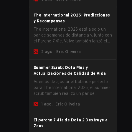
The International 2026 comience y los
equipos se lancen de lleno por una
oportunidad de gloria eterna.
The International 2026: Predicciones
y Recompensas
The International 2026 está a solo un
par de semanas de distancia y, junto con
el Parche 7.41e, Valve también lanzó el
menú del torneo, donde puedes hacer
2 ago.
Eric Oliveira
tus predicciones para la Fase de Grupos
y consultar las recompensas de este
año.
Summer Scrub: Dota Plus y
Actualizaciones de Calidad de Vida
Además de ajustar el balance perfecto
para The International 2026, el Summer
scrub también realizó un par de
actualizaciones pequeñas pero
1 ago.
Eric Oliveira
importantes. Los suscriptores de Dota
Plus obtuvieron una nueva pantalla de
desglose post-partida y ahora todos los
El parche 7.41e de Dota 2 Destruye a
jugadores pueden vincular teclas de
Zeus
acceso rápido para unidades que no