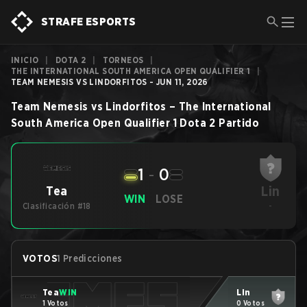
STRAFE ESPORTS
INICIO
|
DOTA 2
|
TORNEOS
|
THE INTERNATIONAL SOUTH AMERICA OPEN QUALIFIER 1
|
TEAM NEMESIS VS LINDORFITOS - JUN 11, 2026
Team Nemesis
vs
Lindorfitos
–
The International
South America Open Qualifier 1
Dota 2
Partido
1
-
0
Lin
Tea
WIN
LOSE
Clasificación #18
-
VOTOS
1 Predicciones
Tea
WIN
Lin
1 Votos
0 Votos