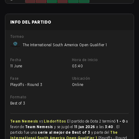
INFO DEL PARTIDO
Torneo
The International South America Open Qualifier 1
Fecha
Hora de inicio
11 June
03:40
Fase
Ubicación
Playoffs - Round 3
Online
Formato
Best of 3
Team Nemesis
vs
Lindorfitos
El partido de Dota 2 terminó
1 - 0
a
favor de
Team Nemesis
y se jugó el
11 jun 2026
a las
3:40
. El
partido fue una
serie al mejor de Best of 3
y parte del
The
International South America Open Qualifier 1
Playoffs - Round