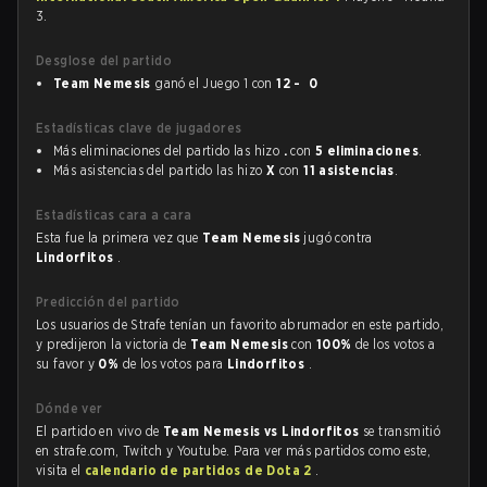
3.
Desglose del partido
Team Nemesis
ganó el Juego 1 con
12 - 0
Estadísticas clave de jugadores
Más eliminaciones del partido las hizo
.
con
5 eliminaciones
.
Más asistencias del partido las hizo
X
con
11 asistencias
.
Estadísticas cara a cara
Esta fue la primera vez que
Team Nemesis
jugó contra
Lindorfitos
.
Predicción del partido
Los usuarios de Strafe tenían un favorito abrumador en este partido,
y predijeron la victoria de
Team Nemesis
con
100%
de los votos a
su favor y
0%
de los votos para
Lindorfitos
.
Dónde ver
El partido en vivo de
Team Nemesis vs Lindorfitos
se transmitió
en strafe.com, Twitch y Youtube. Para ver más partidos como este,
visita el
calendario de partidos de Dota 2
.