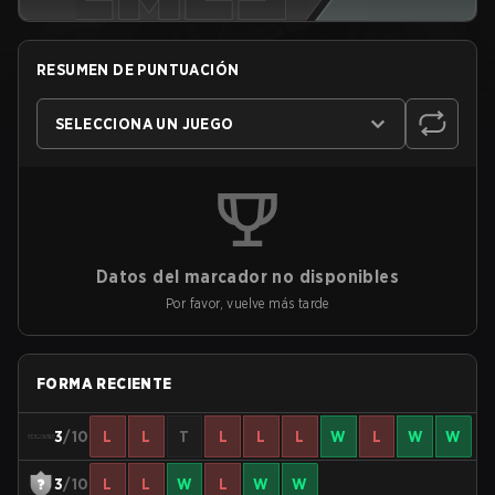
RESUMEN DE PUNTUACIÓN
SELECCIONA UN JUEGO
Datos del marcador no disponibles
Por favor, vuelve más tarde
FORMA RECIENTE
3
/10
L
L
T
L
L
L
W
L
W
W
3
/10
L
L
W
L
W
W