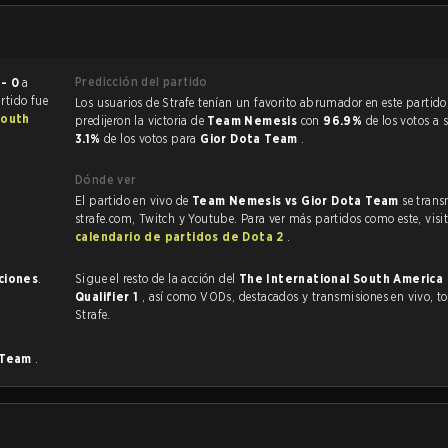
Predicción del partido
 - 0
a
artido fue
Los usuarios de Strafe tenían un favorito abrumador en este partido, y
South
predijeron la victoria de
Team Nemesis
con
96.9%
de los votos a 
3.1%
de los votos para
Gior Dota Team
.
Dónde ver
El partido en vivo de
Team Nemesis vs Gior Dota Team
se trans
strafe.com, Twitch y Youtube. Para ver más partidos como este, visit
calendario de partidos de Dota 2
.
aciones
.
Sigue el resto de la acción del
The International South America
Qualifier 1
, así como VODs, destacados y transmisiones en vivo, todo en
Strafe.
 Team
.