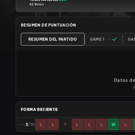
62 Votos
RESUMEN DE PUNTUACIÓN
RESUMEN DEL PARTIDO
GAME 1
GA
Datos de
P
FORMA RECIENTE
3
/10
L
L
T
L
L
L
W
L