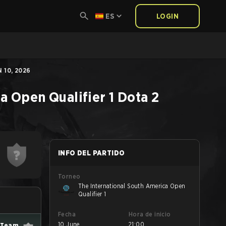
ES
LOGIN
 10, 2026
a Open Qualifier 1
Dota 2
INFO DEL PARTIDO
Torneo
The International South America Open
Qualifier 1
Fecha
Hora de inicio
10 June
21:00
 Team