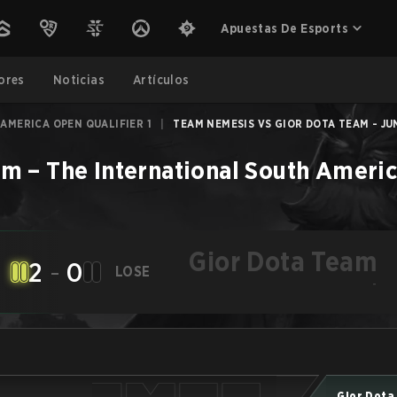
Apuestas De Esports
ores
Noticias
Artículos
AMERICA OPEN QUALIFIER 1
|
TEAM NEMESIS VS GIOR DOTA TEAM - JUN
am
–
The International South Americ
Gior Dota Team
2
-
0
LOSE
-
Gior Dota