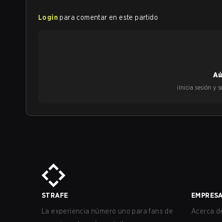
Login
para comentar en este partido
Aú
¡Inicia sesión y
STRAFE
EMPRES
La experiencia número uno para fans de
Acerca de