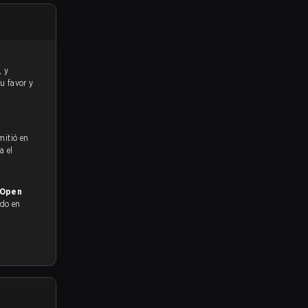
su favor y
mitió en
a el
 Open