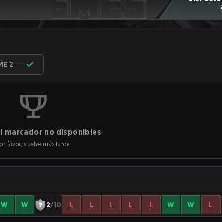
ME 2
l marcador no disponibles
or favor, vuelve más tarde
W
W
2
/10
L
L
L
L
L
W
W
L