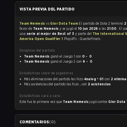
VISTA PREVIA DEL PARTIDO
Team Nemesis
vs
Gior Dota Team
El partido de Dota 2 terminó
2
favor de
Team Nemesis
y se jugó el
10 jun 2026
a las
21:00
. El p
una
serie al mejor de Best of 3
y parte del
The International 
America Open Qualifier 1
Playoffs - Quarterfinals.
Desglose del partido
Team Nemesis
ganó el Juego 1 con
0 - 0
Team Nemesis
ganó el Juego 2 con
6 - 0
Estadísticas clave de jugadores
Más eliminaciones del partido las hizo
4nalog丶01
con
2 elimin
Más asistencias del partido las hizo
.
con
2 asistencias
.
Estadísticas cara a cara
Esta fue la primera vez que
Team Nemesis
jugó contra
Gior Dota
COMENTARIOS
(
0
)