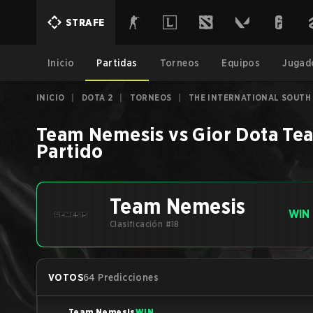
STRAFE
Inicio
Partidas
Torneos
Equipos
Jugad
INICIO
|
DOTA 2
|
TORNEOS
|
THE INTERNATIONAL SOUTH 
Team Nemesis
vs
Gior Dota Te
Partido
Team Nemesis
WIN
Clasificación #18
VOTOS
64 Predicciones
Team Nemesis
WIN