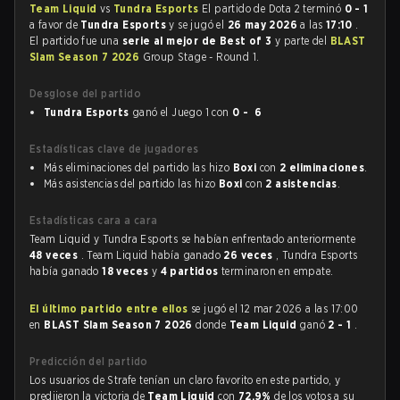
Team Liquid
vs
Tundra Esports
El partido de Dota 2 terminó
0 - 1
a favor de
Tundra Esports
y se jugó el
26 may 2026
a las
17:10
.
El partido fue una
serie al mejor de Best of 3
y parte del
BLAST
Slam Season 7 2026
Group Stage - Round 1.
Desglose del partido
Tundra Esports
ganó el Juego 1 con
0 - 6
Estadísticas clave de jugadores
Más eliminaciones del partido las hizo
Boxi
con
2 eliminaciones
.
Más asistencias del partido las hizo
Boxi
con
2 asistencias
.
Estadísticas cara a cara
Team Liquid y Tundra Esports se habían enfrentado anteriormente
48 veces
. Team Liquid había ganado
26 veces
, Tundra Esports
había ganado
18 veces
y
4 partidos
terminaron en empate.
El último partido entre ellos
se jugó el 12 mar 2026 a las 17:00
en
BLAST Slam Season 7 2026
donde
Team Liquid
ganó
2 - 1
.
Predicción del partido
Los usuarios de Strafe tenían un claro favorito en este partido, y
predijeron la victoria de
Team Liquid
con
72.9%
de los votos a su