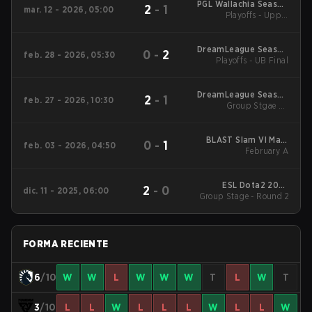
PGL Wallachia Season
2
-
1
mar. 12 - 2026, 05:00
7 Main Tournament
Playoffs - Upper
Bracket Quarterfinals
DreamLeague Season
0
-
2
feb. 28 - 2026, 05:30
Playoffs - UB Final
28
DreamLeague Season
2
-
1
feb. 27 - 2026, 10:30
Group Stgae 2 -
28
February 27
BLAST Slam VI Main
0
-
1
feb. 03 - 2026, 04:50
Tournament
February A
ESL Dota2 2025
2
-
0
dic. 11 - 2025, 06:00
DreamLeague Season
Group Stage - Round 2
27 Main Event
FORMA RECIENTE
6
/10
W
W
L
W
W
W
T
L
W
T
3
/10
L
L
W
L
L
L
W
L
L
W