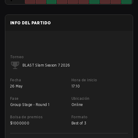
INFO DEL PARTIDO
Torneo
BLAST Slam Season 7 2026
Fecha
Hora de inicio
26 May
17:10
Fase
Ubicación
Group Stage - Round 1
Online
Bolsa de premios
Formato
$
1000000
Best of 3