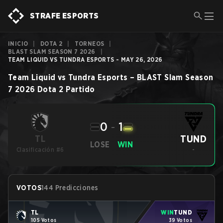
STRAFE ESPORTS
INICIO
|
DOTA 2
|
TORNEOS
|
BLAST SLAM SEASON 7 2026
|
TEAM LIQUID VS TUNDRA ESPORTS - MAY 26, 2026
Team Liquid
vs
Tundra Esports
–
BLAST Slam Season
7 2026
Dota 2
Partido
0
-
1
TUND
TL
LOSE
WIN
Clasificación #6
-
VOTOS
144 Predicciones
TL
WIN
TUND
105 Votos
39 Votos