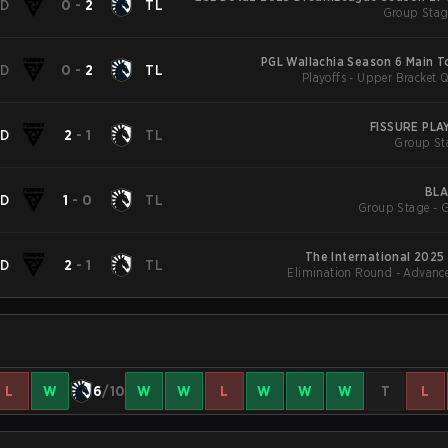
D
0
-
2
TL
Group Stag
PGL Wallachia Season 6 Main 
D
0
-
2
TL
Playoffs - Upper Bracket Q
FISSURE PL
D
2
-
1
TL
Group St
BLA
D
1
-
0
TL
Group Stage - 
The International 2025
D
2
-
1
TL
Elimination Round - Advance
L
W
6
/10
W
W
L
W
W
W
T
L