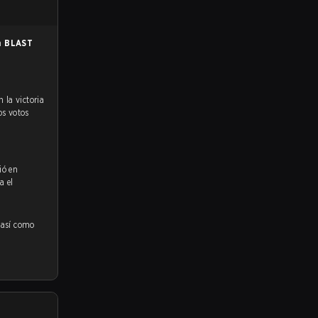
en
BLAST
os votos
ió en
a el
 así como