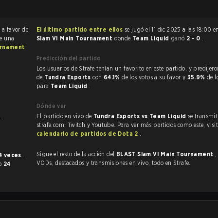
0
a favor de
El último partido entre ellos
se jugó el 11 dic 2025 a las 18:00 
ue una
Slam VI Main Tournament
donde
Team Liquid
ganó
2 - 0
.
urnament
Predicción del partido
Los usuarios de Strafe tenían un favorito en este partido, y predijeron la victoria
de
Tundra Esports
con
64.1%
de los votos a su favor y
35.9%
de l
para
Team Liquid
.
Dónde ver
.
El partido en vivo de
Tundra Esports vs Team Liquid
se transmit
strafe.com, Twitch y Youtube. Para ver más partidos como este, visit
calendario de partidos de Dota 2
.
Sigue el resto de la acción del
BLAST Slam VI Main Tournament
,
4 veces
.
VODs, destacados y transmisiones en vivo, todo en Strafe.
do
24