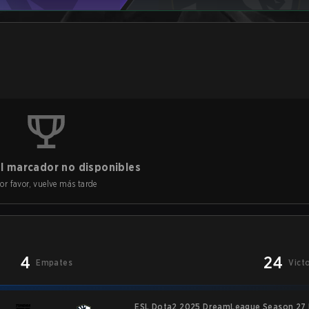
l marcador no disponibles
or favor, vuelve más tarde
4
24
Empates
Vict
ESL Dota2 2025 DreamLeague Season 27 