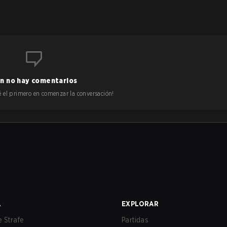
n no hay comentarios
 sé el primero en comenzar la conversación!
A
EXPLORAR
 Strafe
Partidas