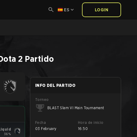
ES
LOGIN
Dota 2
Partido
INFO DEL PARTIDO
Torneo
BLAST Slam VI Main Tournament
Fecha
Hora de inicio
03 February
16:50
iquid
36%