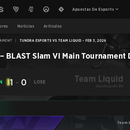
Apuestas De Esports
ores
Noticias
Artículos
NAMENT
|
TUNDRA ESPORTS VS TEAM LIQUID - FEB 3, 2026
–
BLAST Slam VI Main Tournament
Team Liquid
1
-
0
N
LOSE
Clasificación #6
Team L