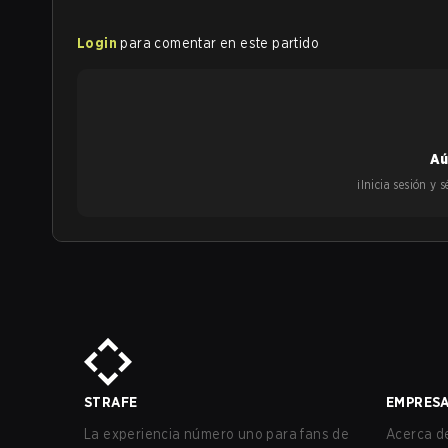
Login
para comentar en este partido
Aú
¡Inicia sesión y
STRAFE
EMPRES
La experiencia número uno para fans de
Acerca de