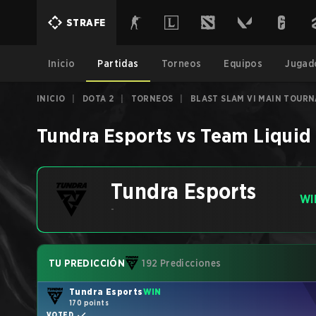
STRAFE
Inicio
Partidas
Torneos
Equipos
Jugad
INICIO
|
DOTA 2
|
TORNEOS
|
BLAST SLAM VI MAIN TOUR
Tundra Esports
vs
Team Liquid
Tundra Esports
WI
-
TU PREDICCIÓN
192 Predicciones
Tundra Esports
WIN
170 points
VOTED