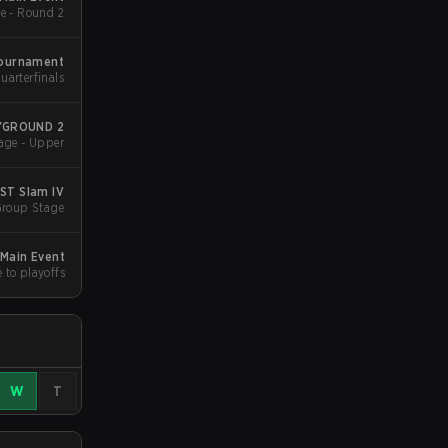
e - Round 2
Tournament
uarterfinals
AYGROUND 2
age - Upper
ST Slam IV
Group Stage
 Main Event
 to playoffs
W
T