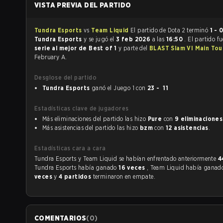
VISTA PREVIA DEL PARTIDO
Tundra Esports
vs
Team Liquid
El partido de Dota 2 terminó
1 - 
Tundra Esports
y se jugó el
3 feb 2026
a las
16:50
. El partido f
serie al mejor de Best of 1
y parte del
BLAST Slam VI Main To
February A.
Desglose del partido
Tundra Esports
ganó el Juego 1 con
23 - 11
Estadísticas clave de jugadores
Más eliminaciones del partido las hizo
Pure
con
9 eliminaciones
Más asistencias del partido las hizo
bzm
con
12 asistencias
.
Estadísticas cara a cara
Tundra Esports y Team Liquid se habían enfrentado anteriormente
4
Tundra Esports había ganado
16 veces
, Team Liquid había gana
veces
y
4 partidos
terminaron en empate.
COMENTARIOS
(
0
)