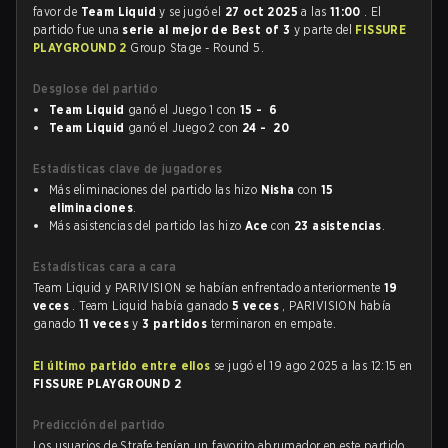
favor de
Team Liquid
y se jugó el
27 oct 2025
a las
11:00
. El
partido fue una
serie al mejor de Best of 3
y parte del
FISSURE
PLAYGROUND 2
Group Stage - Round 5.
Desglose del partido
Team Liquid
ganó el Juego 1 con
15 - 6
Team Liquid
ganó el Juego 2 con
24 - 20
Estadísticas clave de jugadores
Más eliminaciones del partido las hizo
Nisha
con
15
eliminaciones
.
Más asistencias del partido las hizo
Ace
con
23 asistencias
.
Estadísticas cara a cara
Team Liquid y PARIVISION se habían enfrentado anteriormente
19
veces
. Team Liquid había ganado
5 veces
, PARIVISION había
ganado
11 veces
y
3 partidos
terminaron en empate.
El último partido entre ellos
se jugó el 19 ago 2025 a las 12:15 en
FISSURE PLAYGROUND 2
Predicción del partido
Los usuarios de Strafe tenían un favorito abrumador en este partido,