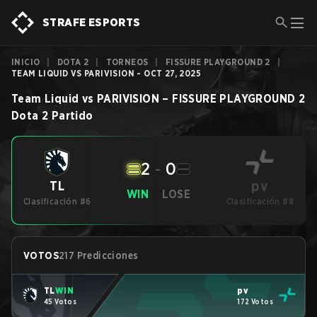
STRAFE ESPORTS
INICIO
|
DOTA 2
|
TORNEOS
|
FISSURE PLAYGROUND 2
|
TEAM LIQUID VS PARIVISION - OCT 27, 2025
Team Liquid
vs
PARIVISION
–
FISSURE PLAYGROUND 2
Dota 2
Partido
2
-
0
pv
TL
WIN
LOSE
Clasificación #6
Clasificación #8
VOTOS
217 Predicciones
TL
WIN
pv
45 Votos
172 Votos