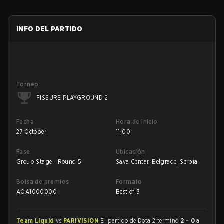
INFO DEL PARTIDO
Torneo
FISSURE PLAYGROUND 2
Fecha
Hora de inicio
27 October
11:00
Fase
Ubicación
Group Stage - Round 5
Sava Centar, Belgrade, Serbia
Bolsa de premios
Formato
AOA
1000000
Best of 3
Team Liquid
vs
PARIVISION
El partido de Dota 2 terminó
2 - 0
a