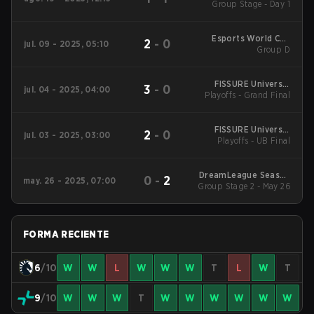
Group Stage - Day 1
Episode 6
Esports World Cup
2
-
0
jul. 09 - 2025, 05:10
2025 Dota2
Group D
FISSURE Universe:
3
-
0
jul. 04 - 2025, 04:00
Playoffs - Grand Final
Episode 5
FISSURE Universe:
2
-
0
jul. 03 - 2025, 03:00
Playoffs - UB Final
Episode 5
DreamLeague Season
0
-
2
may. 26 - 2025, 07:00
Group Stage 2 - May 26
26
FORMA RECIENTE
6
/10
W
W
L
W
W
W
T
L
W
T
9
/10
W
W
W
T
W
W
W
W
W
W