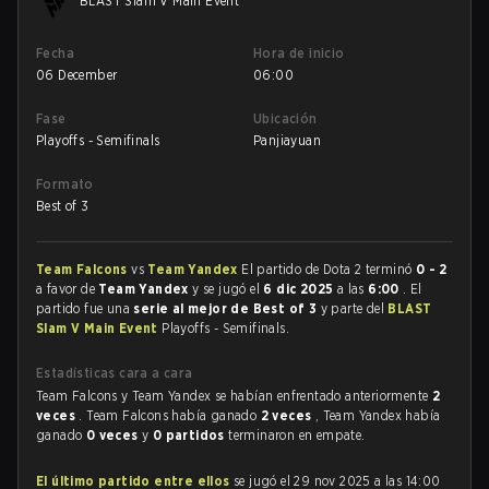
BLAST Slam V Main Event
Fecha
Hora de inicio
06 December
06:00
Fase
Ubicación
Playoffs - Semifinals
Panjiayuan
Formato
Best of 3
Team Falcons
vs
Team Yandex
El partido de Dota 2 terminó
0 - 2
a favor de
Team Yandex
y se jugó el
6 dic 2025
a las
6:00
. El
partido fue una
serie al mejor de Best of 3
y parte del
BLAST
Slam V Main Event
Playoffs - Semifinals.
Estadísticas cara a cara
Team Falcons y Team Yandex se habían enfrentado anteriormente
2
veces
. Team Falcons había ganado
2 veces
, Team Yandex había
ganado
0 veces
y
0 partidos
terminaron en empate.
El último partido entre ellos
se jugó el 29 nov 2025 a las 14:00