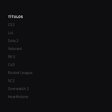
TÍTULOS
CS2
LoL
Dota 2
Valorant
R6:S
CoD
Rocket League
SC2
Overwatch 2
Hearthstone