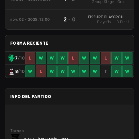
Group Stage - Group
Event
Stage
FISSURE PLAYGROUND
2
-
0
nov. 02 - 2025, 12:00
Playoffs - LB Final
2
FORMA RECIENTE
7
/10
L
W
W
W
L
W
W
L
W
W
8
/10
W
L
W
W
W
W
W
T
W
W
INFO DEL PARTIDO
Torneo