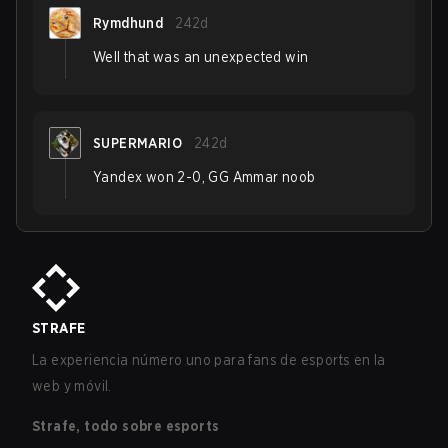
Rymdhund
242d
Well that was an unexpected win
SUPERMARIO
242d
Yandex won 2-0, GG Ammar noob
STRAFE
La experiencia número uno para fans de esports en la
web y móvil.
Strafe, todo sobre esports