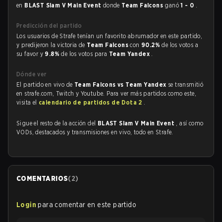
en
BLAST Slam V Main Event
donde
Team Falcons
ganó
1 - 0
.
Predicción del partido
Los usuarios de Strafe tenían un favorito abrumador en este partido,
y predijeron la victoria de
Team Falcons
con
90.2%
de los votos a
su favor y
9.8%
de los votos para
Team Yandex
.
Dónde ver
El partido en vivo de
Team Falcons vs Team Yandex
se transmitió
en strafe.com, Twitch y Youtube. Para ver más partidos como este,
visita el
calendario de partidos de Dota 2
.
Sigue el resto de la acción del
BLAST Slam V Main Event
, así como
VODs, destacados y transmisiones en vivo, todo en Strafe.
COMENTARIOS
(
2
)
Login
para comentar en este partido