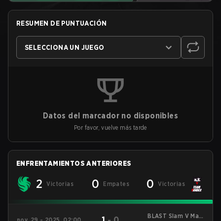
RESUMEN DE PUNTUACIÓN
SELECCIONA UN JUEGO
Datos del marcador no disponibles
Por favor, vuelve más tarde
ENFRENTAMIENTOS ANTERIORES
2
0
0
Victorias
Empates
Victorias
BLAST Slam V Main
1
-
0
nov. 29 - 2025, 02:00