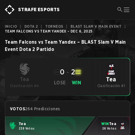
STRAFE ESPORTS
INICIO
|
DOTA 2
|
TORNEOS
|
BLAST SLAM V MAIN EVENT
|
TEAM FALCONS VS TEAM YANDEX - DEC 6, 2025
Team Falcons
vs
Team Yandex
–
BLAST Slam V Main
Event
Dota 2
Partido
0
-
2
Tea
Tea
LOSE
WIN
Clasificación #4
Clasificación #1
VOTOS
264 Predicciones
Tea
WIN
Tea
238 Votos
26 Votos