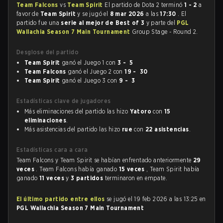
Team Falcons
vs
Team Spirit
El partido de Dota 2 terminó
1 - 2
a
favor de
Team Spirit
y se jugó el
8 mar 2026
a las
17:30
. El
partido fue una
serie al mejor de Best of 3
y parte del
PGL
Wallachia Season 7 Main Tournament
Group Stage - Round 2.
Desglose del partido
Team Spirit
ganó el Juego 1 con
3 - 5
Team Falcons
ganó el Juego 2 con
19 - 30
Team Spirit
ganó el Juego 3 con
9 - 3
Estadísticas clave de jugadores
Más eliminaciones del partido las hizo
Yatoro
con
15
eliminaciones
.
Más asistencias del partido las hizo
rue
con
22 asistencias
.
Estadísticas cara a cara
Team Falcons y Team Spirit se habían enfrentado anteriormente
29
veces
. Team Falcons había ganado
15 veces
, Team Spirit había
ganado
11 veces
y
3 partidos
terminaron en empate.
El último partido entre ellos
se jugó el 19 feb 2026 a las 13:25 en
PGL Wallachia Season 7 Main Tournament