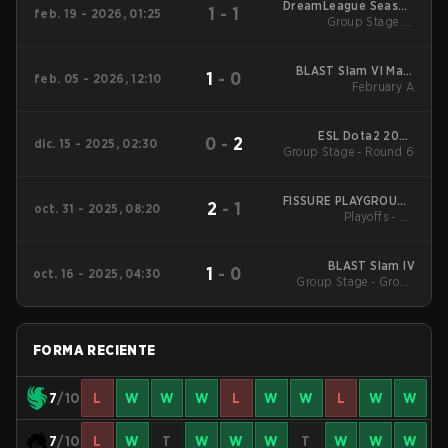
DreamLeague Season
1
-
1
feb. 19 - 2026, 01:25
Group Stage 1 -
28
February 19
BLAST Slam VI Main
1
-
0
feb. 05 - 2026, 12:10
Tournament
February A
ESL Dota2 2025
0
-
2
dic. 15 - 2025, 02:30
Group Stage - Round 6
DreamLeague Season
27 Main Event
FISSURE PLAYGROUND
2
-
1
oct. 31 - 2025, 08:20
Playoffs - LB
2
Quarterfinals
BLAST Slam IV
1
-
0
oct. 16 - 2025, 04:30
Group Stage - Group
Stage
FORMA RECIENTE
7
/10
L
W
W
W
L
W
W
L
W
W
7
/10
L
W
T
W
W
W
T
W
W
W