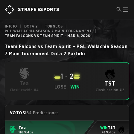
STRAFE ESPORTS
INICIO
|
DOTA 2
|
TORNEOS
|
PGL WALLACHIA SEASON 7 MAIN TOURNAMENT
|
TEAM FALCONS VS TEAM SPIRIT - MAR 8, 2026
Team Falcons
vs
Team Spirit
–
PGL Wallachia Season
7 Main Tournament
Dota 2
Partido
1
-
2
TST
Tea
LOSE
WIN
Clasificación #4
Clasificación #2
VOTOS
164 Predicciones
Tea
WIN
TST
116 Votos
48 Votos