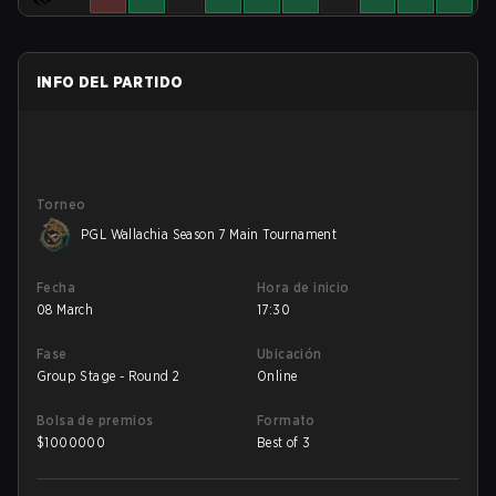
INFO DEL PARTIDO
Torneo
PGL Wallachia Season 7 Main Tournament
Fecha
Hora de inicio
08 March
17:30
Fase
Ubicación
Group Stage - Round 2
Online
Bolsa de premios
Formato
$
1000000
Best of 3