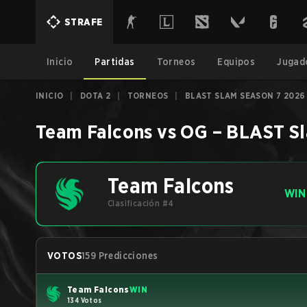
STRAFE
Inicio
Partidas
Torneos
Equipos
Jugad
INICIO
|
DOTA 2
|
TORNEOS
|
BLAST SLAM SEASON 7 2026
Team Falcons
vs
OG
–
BLAST Sl
Team Falcons
WIN
Clasificación #4
VOTOS
159 Predicciones
Team Falcons
WIN
134 Votos