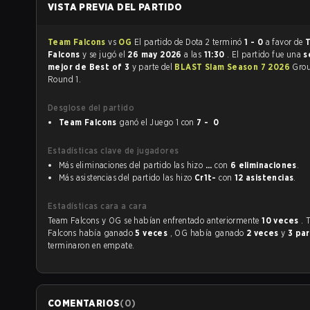
VISTA PREVIA DEL PARTIDO
Team Falcons
vs
OG
El partido de Dota 2 terminó
1 - 0
a favor de
Falcons
y se jugó el
26 may 2026
a las
11:30
. El partido fue una
s
mejor de Best of 3
y parte del
BLAST Slam Season 7 2026
Grou
Round 1.
Desglose del partido
Team Falcons
ganó el Juego 1 con
7 - 0
Estadísticas clave de jugadores
Más eliminaciones del partido las hizo
...
con
6 eliminaciones
.
Más asistencias del partido las hizo
Cr1t-
con
12 asistencias
.
Estadísticas cara a cara
Team Falcons y OG se habían enfrentado anteriormente
10 veces
. 
Falcons había ganado
5 veces
, OG había ganado
2 veces
y
3 pa
terminaron en empate.
COMENTARIOS
(
0
)