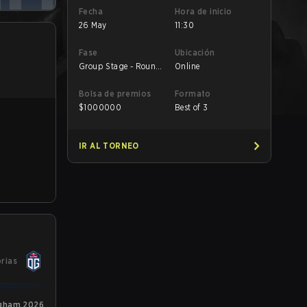
Fecha
Hora de inicio
26 May
11:30
Fase
Ubicación
Group Stage - Round
Online
1
Bolsa de premios
Formato
$
1000000
Best of 3
IR AL TORNEO
orias
ngham 2026