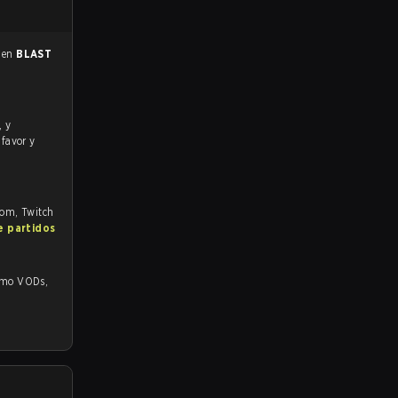
5 en
BLAST
 favor y
.com, Twitch
e partidos
 VODs,