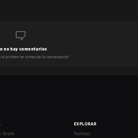
n no hay comentarios
 sé el primero en comenzar la conversación!
A
EXPLORAR
 Strafe
Partidas