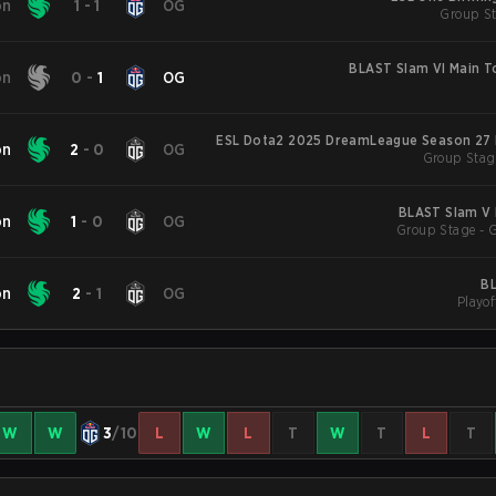
on
1
-
1
OG
Group St
BLAST Slam VI Main 
on
0
-
1
OG
ESL Dota2 2025 DreamLeague Season 27 
on
2
-
0
OG
Group Stag
BLAST Slam V 
on
1
-
0
OG
Group Stage - 
BL
on
2
-
1
OG
Playof
W
W
3
/10
L
W
L
T
W
T
L
T