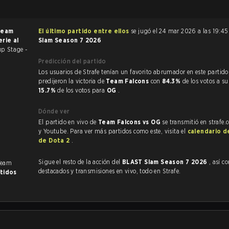
Team
El último partido entre ellos
se jugó el 24 mar 2026 a las 19:4
erie al
Slam Season 7 2026
p Stage -
Predicción del partido
Los usuarios de Strafe tenían un favorito abrumador en este partido, y
predijeron la victoria de
Team Falcons
con
84.3%
de los votos a su
15.7%
de los votos para
OG
.
Dónde ver
El partido en vivo de
Team Falcons vs OG
se transmitió en strafe
y Youtube. Para ver más partidos como este, visita el
calendario d
de Dota 2
.
Sigue el resto de la acción del
BLAST Slam Season 7 2026
, así como
Team
destacados y transmisiones en vivo, todo en Strafe.
rtidos