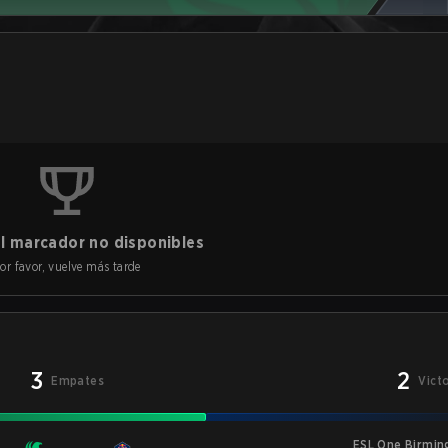
l marcador no disponibles
or favor, vuelve más tarde
3
2
Empates
Vict
ESL One Birmi