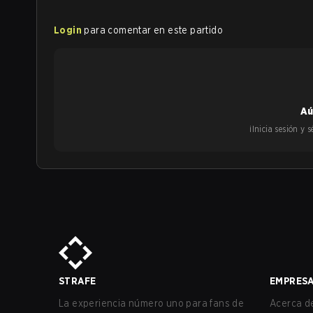
Login
para comentar en este partido
Aú
¡Inicia sesión y
STRAFE
EMPRES
La experiencia número uno para fans de
Acerca de