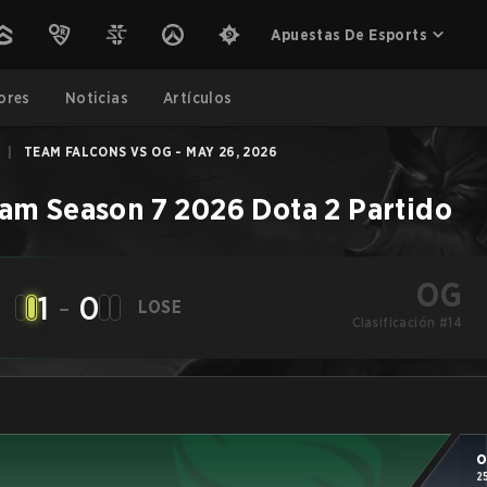
Apuestas De Esports
ores
Noticias
Artículos
|
TEAM FALCONS VS OG - MAY 26, 2026
am Season 7 2026
Dota 2
Partido
OG
1
-
0
LOSE
Clasificación #14
O
2