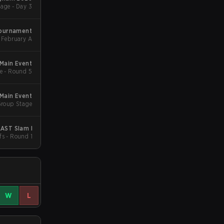
age - Day 3
Tournament
February A
Main Event
e - Round 5
Main Event
Group Stage
AST Slam I
fs - Round 1
W
L