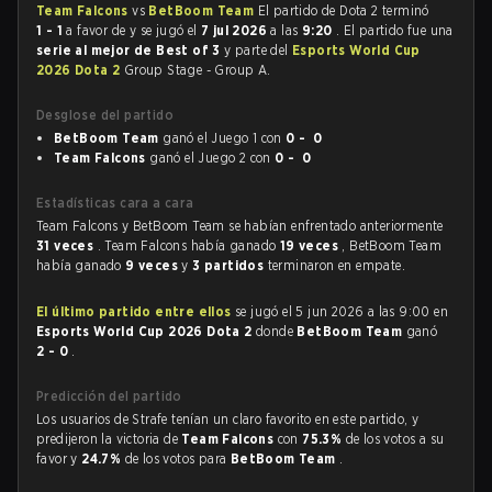
Team Falcons
vs
BetBoom Team
El partido de Dota 2 terminó
1 - 1
a favor de
y se jugó el
7 jul 2026
a las
9:20
. El partido fue una
serie al mejor de Best of 3
y parte del
Esports World Cup
2026 Dota 2
Group Stage - Group A.
Desglose del partido
BetBoom Team
ganó el Juego 1 con
0 - 0
Team Falcons
ganó el Juego 2 con
0 - 0
Estadísticas cara a cara
Team Falcons y BetBoom Team se habían enfrentado anteriormente
31 veces
. Team Falcons había ganado
19 veces
, BetBoom Team
había ganado
9 veces
y
3 partidos
terminaron en empate.
El último partido entre ellos
se jugó el 5 jun 2026 a las 9:00 en
Esports World Cup 2026 Dota 2
donde
BetBoom Team
ganó
2 - 0
.
Predicción del partido
Los usuarios de Strafe tenían un claro favorito en este partido, y
predijeron la victoria de
Team Falcons
con
75.3%
de los votos a su
favor y
24.7%
de los votos para
BetBoom Team
.