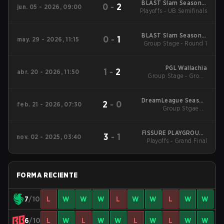
BLAST Slam Season 7
0
-
2
jun. 05 - 2026, 09:00
Playoffs - UB Semifinals
2026
BLAST Slam Season 7
0
-
1
may. 29 - 2026, 11:15
Group Stage - Round 1
2026
PGL Wallachia
1
-
2
abr. 20 - 2026, 11:50
Group Stage - Group
Stage
DreamLeague Season
2
-
0
feb. 21 - 2026, 07:30
Group Stgae 2 -
28
February 21
FISSURE PLAYGROUND
3
-
1
nov. 02 - 2025, 03:40
Playoffs - Grand Final
2
FORMA RECIENTE
7
/10
L
W
W
W
L
W
W
L
W
W
6
/10
L
W
L
W
W
L
W
L
W
W