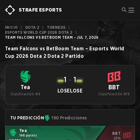
STRAFE ESPORTS
INICIO
|
DOTA 2
|
TORNEOS
|
ESPORTS WORLD CUP 2026 DOTA 2
|
TEAM FALCONS VS BETBOOM TEAM - JUL 7, 2026
Team Falcons
vs
BetBoom Team
–
Esports World
Cup 2026 Dota 2
Dota 2
Partido
1
-
1
BBT
Tea
LOSE
LOSE
Clasificación #4
Clasificación #19
TU PREDICCIÓN
190 Predicciones
Tea
BBT
146 points
25%