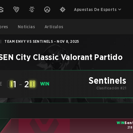
Apuestas De Esports
ores
Noticias
Artículos
|
TEAM ENVY VS SENTINELS - NOV 8, 2025
SEN City Classic
Valorant
Partido
Sentinels
1
-
2
E
WIN
Clasificación #21
WIN
Sen
218