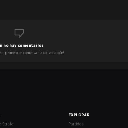
n no hay comentarios
 sé el primero en comenzar la conversación!
A
EXPLORAR
 Strafe
Partidas