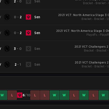
Y
2
-
0
Sen
Bracket - Bracket - 
2021 VCT: North America Stage 3 
Y
0
-
2
Sen
Bracket - Bracket - 
2021 VCT: North America Stage 3 Ch
Y
0
-
2
Sen
Playoffs - Playof
2021 VCT Challengers 2
Y
3
-
0
Sen
Bracket - Bracket -
2021 VCT Challengers 2
Y
2
-
1
Sen
Bracket - Bracket - 
W
L
6
/10
L
L
W
W
L
W
L
W