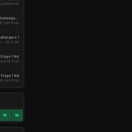
Quarterfinal
Challengers
UB Semifinal
Playoffs
allengers 1
fs - LB Final
 Stage 1 NA
 Grand final
 Stage 1 NA
UB Semifinal
W
W