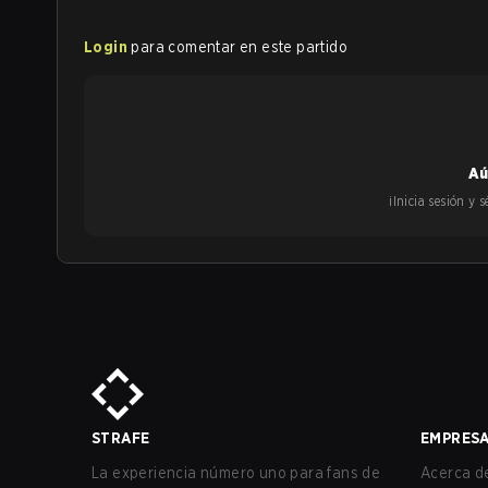
Login
para comentar en este partido
Aú
¡Inicia sesión y
STRAFE
EMPRES
La experiencia número uno para fans de
Acerca de