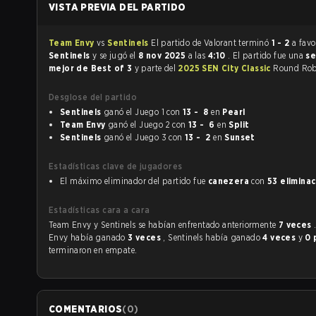
VISTA PREVIA DEL PARTIDO
Team Envy
vs
Sentinels
El partido de Valorant terminó
1 - 2
a favo
Sentinels
y se jugó el
8 nov 2025
a las
4:10
. El partido fue una
se
mejor de Best of 3
y parte del
2025 SEN City Classic
Round Rob
Desglose del partido
Sentinels
ganó el Juego 1 con
13 - 8
en
Pearl
Team Envy
ganó el Juego 2 con
13 - 6
en
Split
Sentinels
ganó el Juego 3 con
13 - 2
en
Sunset
Estadísticas clave de jugadores
El máximo eliminador del partido fue
canezera
con
53 elimina
Estadísticas cara a cara
Team Envy y Sentinels se habían enfrentado anteriormente
7 veces
Envy había ganado
3 veces
, Sentinels había ganado
4 veces
y
0 
terminaron en empate.
COMENTARIOS
(
0
)