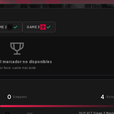
ME 2
GAME 3
l marcador no disponibles
or favor, vuelve más tarde
0
4
Empates
Vict
2021 VCT Stage 3 Maste