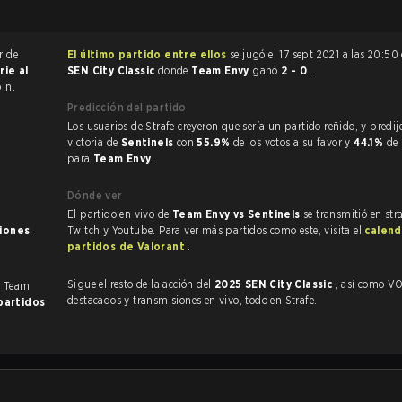
r de
El último partido entre ellos
se jugó el 17 sept 2021 a las 20:50
rie al
SEN City Classic
donde
Team Envy
ganó
2 - 0
.
in.
Predicción del partido
Los usuarios de Strafe creyeron que sería un partido reñido, y predijeron la
victoria de
Sentinels
con
55.9%
de los votos a su favor y
44.1%
de 
para
Team Envy
.
Dónde ver
El partido en vivo de
Team Envy vs Sentinels
se transmitió en str
ciones
.
Twitch y Youtube. Para ver más partidos como este, visita el
calend
partidos de Valorant
.
Sigue el resto de la acción del
2025 SEN City Classic
, así como VODs,
. Team
destacados y transmisiones en vivo, todo en Strafe.
partidos