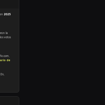
 en
2025
los votos
afe.com,
ario de