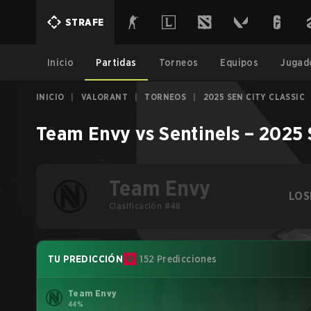
STRAFE
Inicio
Partidas
Torneos
Equipos
Jugad
INICIO
|
VALORANT
|
TORNEOS
|
2025 SEN CITY CLASSIC
Team Envy
vs
Sentinels
–
2025 
Team Envy
LOS
Clasificación #48
TU PREDICCIÓN
152 Predicciones
Team Envy
44%