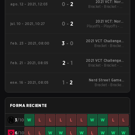
2021 VCT: North
0
-
2
ago. 12 - 2021, 12:03
Bracket - Bracket - UB
America Stage 3
Challengers Playoffs
Semifinal
2021 VCT: North
0
-
2
jul. 10 - 2021, 10:27
Playoffs - Playoffs - LB
America Stage 3
Challengers 1
Final
2021 VCT Challengers
3
-
0
feb. 23 - 2021, 08:00
Bracket - Bracket -
2 Stage 1 NA
Grand final
2021 VCT Challengers
2
-
1
feb. 21 - 2021, 08:05
Bracket - Bracket - UB
2 Stage 1 NA
Semifinal
Nerd Street Gamers
1
-
2
ene. 16 - 2021, 08:05
Winter Championship
Bracket - Bracket -
Quarterfinal
FORMA RECIENTE
3
/10
W
L
L
L
L
L
W
W
L
L
6
/10
L
L
W
W
L
W
L
W
W
W