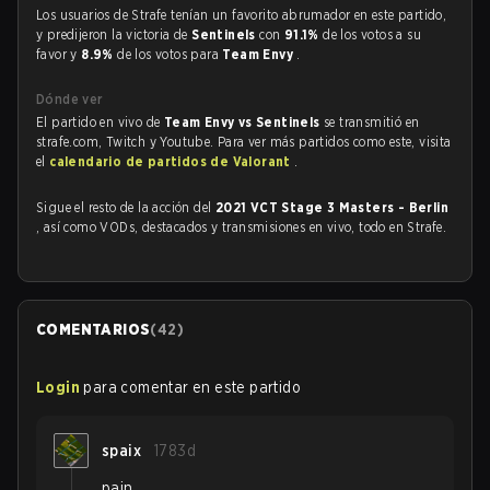
Los usuarios de Strafe tenían un favorito abrumador en este partido,
y predijeron la victoria de
Sentinels
con
91.1%
de los votos a su
favor y
8.9%
de los votos para
Team Envy
.
Dónde ver
El partido en vivo de
Team Envy vs Sentinels
se transmitió en
strafe.com, Twitch y Youtube. Para ver más partidos como este, visita
el
calendario de partidos de Valorant
.
Sigue el resto de la acción del
2021 VCT Stage 3 Masters - Berlin
, así como VODs, destacados y transmisiones en vivo, todo en Strafe.
COMENTARIOS
(
42
)
Login
para comentar en este partido
spaix
1783d
pain