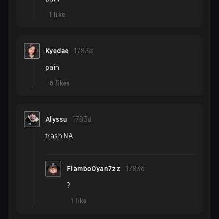
1
like
Kyedae
1783d
pain
6
likes
Alyssu
1783d
trash NA
Flambo0yan7zz
1783d
?
1
like