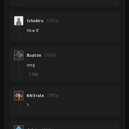
tchubiru
1783d
How tf
Buaton
1783d
omg
1
like
KNitrate
1783d
?