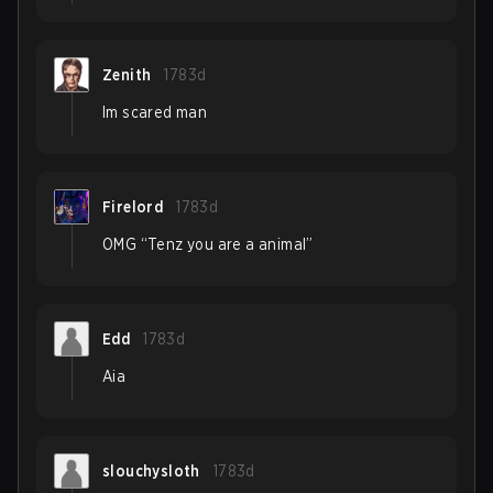
Zenith
1783d
Im scared man
Firelord
1783d
OMG “Tenz you are a animal”
Edd
1783d
Aia
slouchysloth
1783d