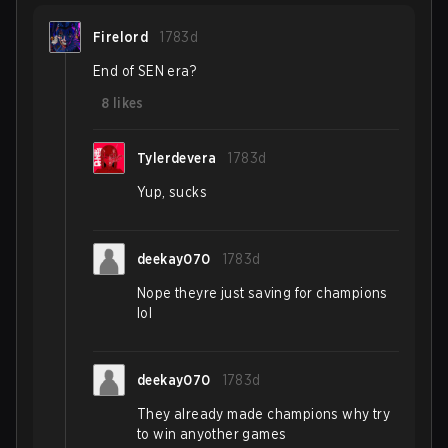
Firelord
1783d
End of SEN era?
8
likes
Tylerdevera
1783d
Yup, sucks
deekay070
1783d
Nope theyre just saving for champions
lol
deekay070
1783d
They already made champions why try
to win anyother games