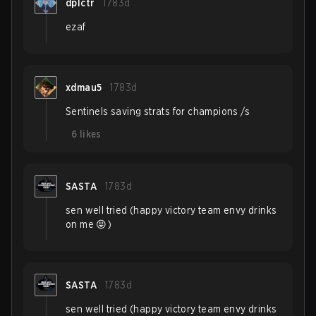
dplctr
1783d
ezaf
xdmau5
1783d
Sentinels saving strats for champions /s
6
likes
SASTA
1783d
sen well tried (happy victory team envy drinks
on me 😝)
SASTA
1783d
sen well tried (happy victory team envy drinks