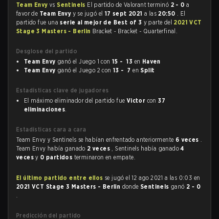
Team Envy
vs
Sentinels
El partido de Valorant terminó
2 - 0
a
favor de
Team Envy
y se jugó el
17 sept 2021
a las
20:50
. El
partido fue una
serie al mejor de Best of 3
y parte del
2021 VCT
Stage 3 Masters - Berlin
Bracket - Bracket - Quarterfinal.
Desglose del partido
Team Envy
ganó el Juego 1 con
15 - 13
en
Haven
Team Envy
ganó el Juego 2 con
13 - 7
en
Split
Estadísticas clave de jugadores
El máximo eliminador del partido fue
Victor
con
37
eliminaciones
.
Estadísticas cara a cara
Team Envy y Sentinels se habían enfrentado anteriormente
6 veces
.
Team Envy había ganado
2 veces
, Sentinels había ganado
4
veces
y
0 partidos
terminaron en empate.
El último partido entre ellos
se jugó el 12 ago 2021 a las 0:03 en
2021 VCT Stage 3 Masters - Berlin
donde
Sentinels
ganó
2 - 0
.
Predicción del partido