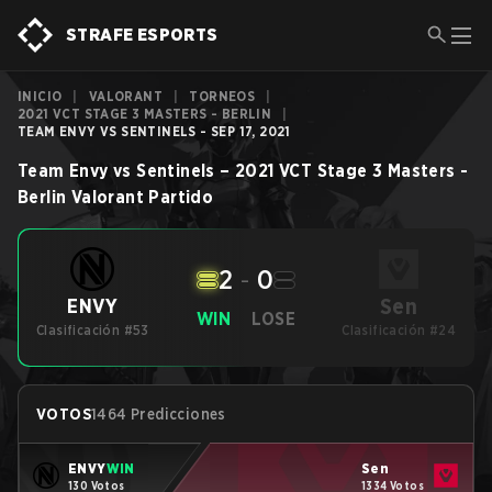
STRAFE ESPORTS
INICIO
|
VALORANT
|
TORNEOS
|
2021 VCT STAGE 3 MASTERS - BERLIN
|
TEAM ENVY VS SENTINELS - SEP 17, 2021
Team Envy
vs
Sentinels
–
2021 VCT Stage 3 Masters -
Berlin
Valorant
Partido
2
-
0
Sen
ENVY
WIN
LOSE
Clasificación #53
Clasificación #24
VOTOS
1464 Predicciones
ENVY
WIN
Sen
130 Votos
1334 Votos