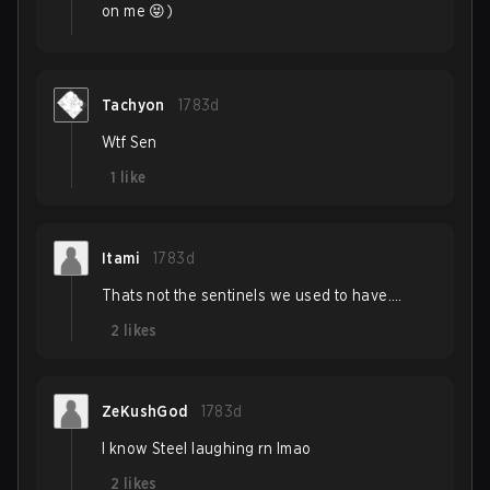
on me 😝)
Tachyon
1783d
Wtf Sen
1
like
Itami
1783d
Thats not the sentinels we used to have….
2
likes
ZeKushGod
1783d
I know Steel laughing rn lmao
2
likes