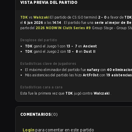
VISTA PREVIA DEL PARTIDO
TDK
vs
Walczaki
El partido de CS:GO terminó
2 - 0
a favor de
TD
el
6 jun 2026
a las
14:14
. El partido fue una
serie al mejor de Be
parte del
2026 NODWIN Cluth Series #9
Group Stage - Group St
Desglose del partido
TDK
ganó el Juego 1 con
13 - 7
en
Ancient
TDK
ganó el Juego 2 con
13 - 8
en
Dust II
Estadísticas clave de jugadores
El máximo eliminador del partido fue
nafany
con
40 eliminacio
Más asistencias del partido las hizo
ArtFr0st
con
19 asistencias
Estadísticas cara a cara
Esta fue la primera vez que
TDK
jugó contra
Walczaki
.
COMENTARIOS
(
0
)
Login
para comentar en este partido