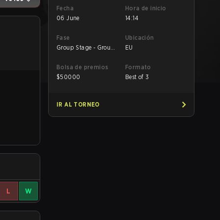
Fecha
Hora de inicio
06 June
14:14
Fase
Ubicación
Group Stage - Group
EU
Stage
Bolsa de premios
Formato
$
50000
Best of 3
IR AL TORNEO
L
W