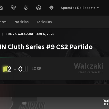
Apuestas De Esports
ores
Noticias
Artículos
|
TDK VS WALCZAKI - JUN 6, 2026
 Cluth Series #9
CS2
Partido
Walczaki
2
-
0
LOSE
Clasificación #55
Wal
169