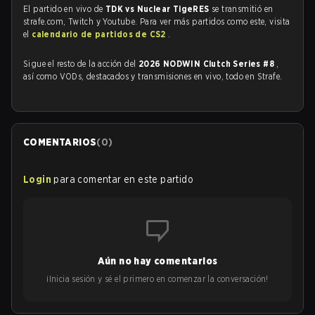
El partido en vivo de
TDK vs Nuclear TigeRES
se transmitió en
strafe.com, Twitch y Youtube. Para ver más partidos como este, visita
el
calendario de partidos de CS2
.
Sigue el resto de la acción del
2026 NODWIN Clutch Series #8
,
así como VODs, destacados y transmisiones en vivo, todo en Strafe.
COMENTARIOS
(
0
)
Login
para comentar en este partido
Aún no hay comentarios
¡Inicia sesión y sé el primero en comenzar la conversación!