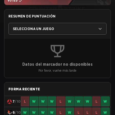
VOTED
RESUMEN DE PUNTUACIÓN
SELECCIONA UN JUEGO
Datos del marcador no disponibles
Por favor, vuelve más tarde
FORMA RECIENTE
7
/10
L
W
W
W
L
W
W
W
L
W
6
/10
W
W
W
W
L
W
L
L
L
W