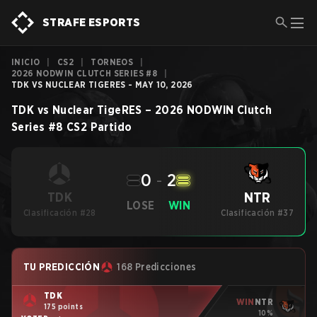
STRAFE ESPORTS
INICIO
|
CS2
|
TORNEOS
|
2026 NODWIN CLUTCH SERIES #8
|
TDK VS NUCLEAR TIGERES - MAY 10, 2026
TDK
vs
Nuclear TigeRES
–
2026 NODWIN Clutch
Series #8
CS2
Partido
0
-
2
NTR
TDK
LOSE
WIN
Clasificación #28
Clasificación #37
TU PREDICCIÓN
168 Predicciones
TDK
WIN
NTR
175 points
10%