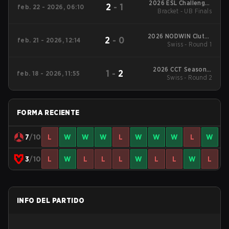
2026 ESL Challenger
2
-
1
feb. 22 - 2026, 06:10
League Season 51:
Bracket - UB Finals
Europe - Cup #1
2026 NODWIN Clutch
2
-
0
feb. 21 - 2026, 12:14
Swiss - Round 1
Series #5
2026 CCT Season 3
1
-
2
feb. 18 - 2026, 11:55
European Series #16
Swiss - Round 2
FORMA RECIENTE
7
/10
L
W
W
W
L
W
W
W
L
W
3
/10
L
W
L
L
L
W
L
L
W
L
INFO DEL PARTIDO