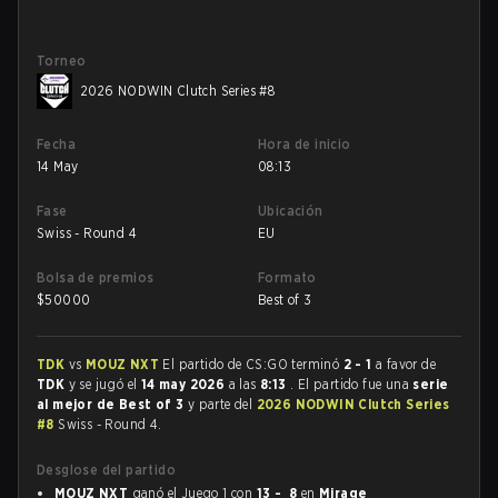
Torneo
2026 NODWIN Clutch Series #8
Fecha
Hora de inicio
14 May
08:13
Fase
Ubicación
Swiss - Round 4
EU
Bolsa de premios
Formato
$
50000
Best of 3
TDK
vs
MOUZ NXT
El partido de CS:GO terminó
2 - 1
a favor de
TDK
y se jugó el
14 may 2026
a las
8:13
. El partido fue una
serie
al mejor de Best of 3
y parte del
2026 NODWIN Clutch Series
#8
Swiss - Round 4.
Desglose del partido
MOUZ NXT
ganó el Juego 1 con
13 - 8
en
Mirage