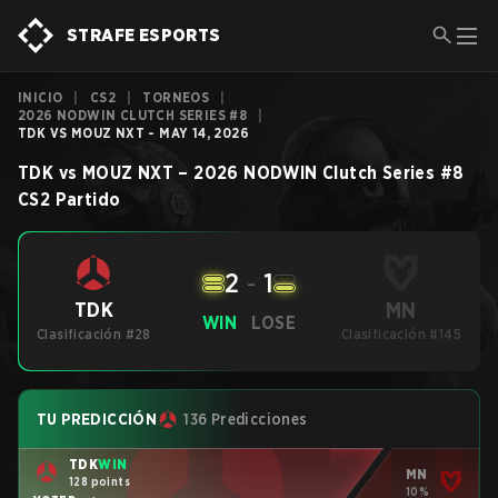
STRAFE ESPORTS
INICIO
|
CS2
|
TORNEOS
|
2026 NODWIN CLUTCH SERIES #8
|
TDK VS MOUZ NXT - MAY 14, 2026
TDK
vs
MOUZ NXT
–
2026 NODWIN Clutch Series #8
CS2
Partido
2
-
1
MN
TDK
WIN
LOSE
Clasificación #28
Clasificación #145
TU PREDICCIÓN
136 Predicciones
TDK
WIN
MN
128 points
10%