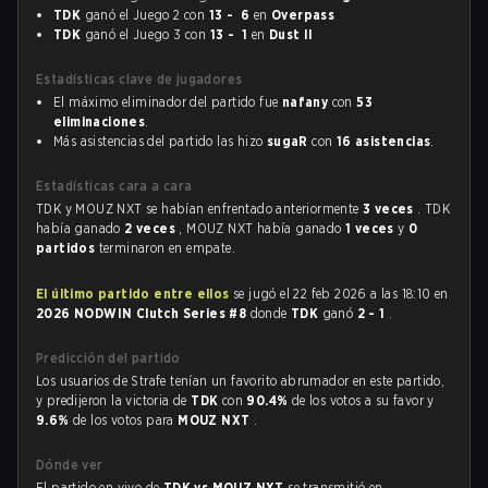
TDK
ganó el Juego 2 con
13 - 6
en
Overpass
TDK
ganó el Juego 3 con
13 - 1
en
Dust II
Estadísticas clave de jugadores
El máximo eliminador del partido fue
nafany
con
53
eliminaciones
.
Más asistencias del partido las hizo
sugaR
con
16 asistencias
.
Estadísticas cara a cara
TDK y MOUZ NXT se habían enfrentado anteriormente
3 veces
. TDK
había ganado
2 veces
, MOUZ NXT había ganado
1 veces
y
0
partidos
terminaron en empate.
El último partido entre ellos
se jugó el 22 feb 2026 a las 18:10 en
2026 NODWIN Clutch Series #8
donde
TDK
ganó
2 - 1
.
Predicción del partido
Los usuarios de Strafe tenían un favorito abrumador en este partido,
y predijeron la victoria de
TDK
con
90.4%
de los votos a su favor y
9.6%
de los votos para
MOUZ NXT
.
Dónde ver
El partido en vivo de
TDK vs MOUZ NXT
se transmitió en