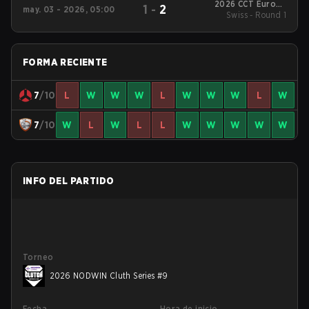
2026 CCT Europe
1
-
2
may. 03 - 2026, 05:00
Swiss - Round 1
Series #1
FORMA RECIENTE
7
/10
L
W
W
W
L
W
W
W
L
W
7
/10
W
L
W
L
L
W
W
W
W
W
INFO DEL PARTIDO
Torneo
2026 NODWIN Cluth Series #9
Fecha
Hora de inicio