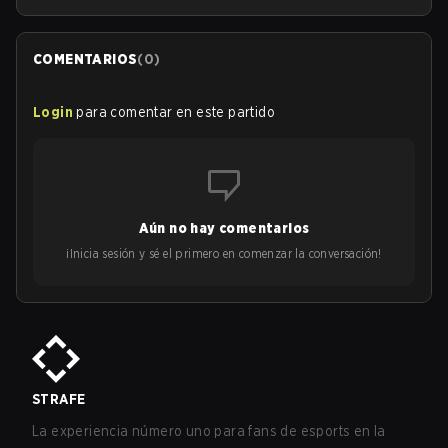
COMENTARIOS
(
0
)
Login
para comentar en este partido
Aún no hay comentarios
¡Inicia sesión y sé el primero en comenzar la conversación!
STRAFE
La experiencia número uno para fans de esports en la