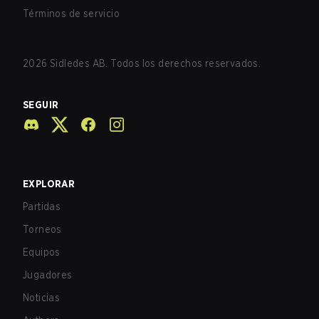
Términos de servicio
2026
Sidledes AB. Todos los derechos reservados.
SEGUIR
EXPLORAR
Partidas
Torneos
Equipos
Jugadores
Noticias