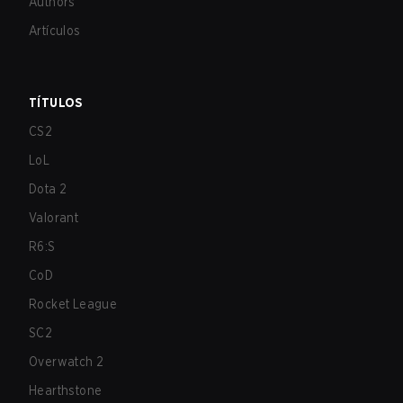
Authors
Artículos
TÍTULOS
CS2
LoL
Dota 2
Valorant
R6:S
CoD
Rocket League
SC2
Overwatch 2
Hearthstone