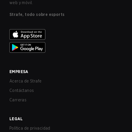
web y móvil.
Strafe, todo sobre esports
EMPRESA
Acerca de Strafe
Contáctanos
Carreras
LEGAL
Política de privacidad