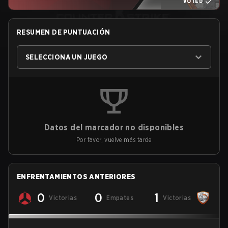
VOTED
RESUMEN DE PUNTUACIÓN
SELECCIONA UN JUEGO
Datos del marcador no disponibles
Por favor, vuelve más tarde
ENFRENTAMIENTOS ANTERIORES
0
0
1
Victorias
Empates
Victorias