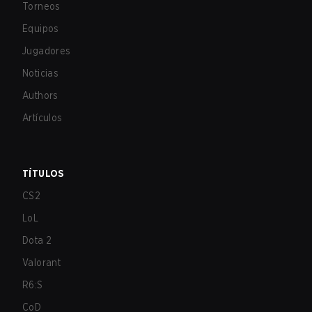
Torneos
Equipos
Jugadores
Noticias
Authors
Artículos
TÍTULOS
CS2
LoL
Dota 2
Valorant
R6:S
CoD