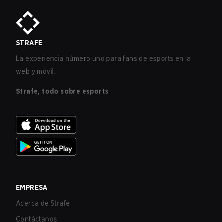
STRAFE
La experiencia número uno para fans de esports en la
web y móvil.
Strafe, todo sobre esports
EMPRESA
Acerca de Strafe
Contáctanos