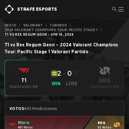
STRAFE ESPORTS
INICIO
|
VALORANT
|
TORNEOS
|
2024 VALORANT CHAMPIONS TOUR: PACIFIC STAGE 1
|
T1 VS REX REGUM QEON - APR 16, 2024
T1
vs
Rex Regum Qeon
–
2024 Valorant Champions
Tour: Pacific Stage 1
Valorant
Partido
2
-
0
RRQ
T1
WIN
LOSE
Clasificación #16
Clasificación #38
VOTOS
493 Predicciones
T1
WIN
RRQ
401 Votos
92 Votos