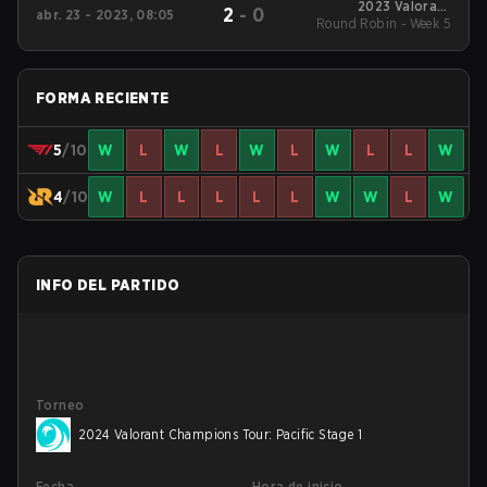
2023 Valorant
2
-
0
abr. 23 - 2023, 08:05
Round Robin - Week 5
Champions Tour:
Pacific League
FORMA RECIENTE
5
/10
W
L
W
L
W
L
W
L
L
W
4
/10
W
L
L
L
L
L
W
W
L
W
INFO DEL PARTIDO
Torneo
2024 Valorant Champions Tour: Pacific Stage 1
Fecha
Hora de inicio