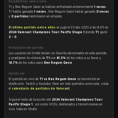
Estadísticas cara a cara
T1 y Rex Regum Qeon se habían enfrentado anteriormente
1 veces
.
T1 había ganado
1 veces
, Rex Regum Qeon había ganado
0 veces
y
0 partidos
terminaron en empate.
El último partido entre ellos
se jugó el 23 abr 2023 a las 8:05 en
2024 Valorant Champions Tour: Pacific Stage 1
donde
T1
ganó
2 - 0
.
Predicción del partido
Los usuarios de Strafe tenían un favorito abrumador en este partido,
y predijeron la victoria de
T1
con
81.3%
de los votos a su favor y
18.7%
de los votos para
Rex Regum Qeon
.
Dónde ver
El partido en vivo de
T1 vs Rex Regum Qeon
se transmitió en
strafe.com, Twitch y Youtube. Para ver más partidos como este, visita
el
calendario de partidos de Valorant
.
Sigue el resto de la acción del
2024 Valorant Champions Tour:
Pacific Stage 1
, así como VODs, destacados y transmisiones en
vivo, todo en Strafe.