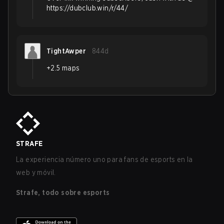
https://dubclub.win/r/44/
TightAwper
844d
+2.5 maps
STRAFE
La experiencia número uno para fans de esports en la
web y móvil.
Strafe, todo sobre esports