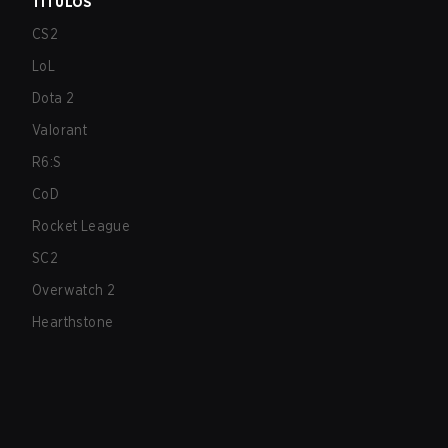
TÍTULOS
CS2
LoL
Dota 2
Valorant
R6:S
CoD
Rocket League
SC2
Overwatch 2
Hearthstone