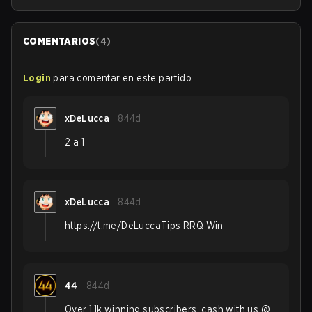
COMENTARIOS
(
4
)
Login
para comentar en este partido
xDeLucca
844d
2 a 1
xDeLucca
844d
https://t.me/DeLuccaTips RRQ Win
44
844d
Over 1.1k winning subscribers, cash with us @