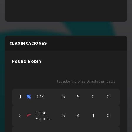
CLASIFICACIONES
Round Robin
Jugados
Victorias
Derrotas
Empates
1
5
5
0
0
DRX
Talon
2
5
4
1
0
Esports