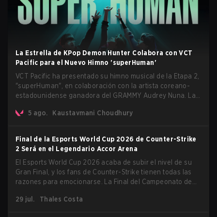
La Estrella de KPop Demon Hunter Colabora con VCT
Pacific para el Nuevo Himno 'superHuman'
VCT Pacific ha presentado su himno musical de la Etapa 2,
"superHuman", en colaboración con la artista coreano-
estadounidense ganadora del GRAMMY Audrey Nuna. La
canción estará disponible en todas las principales
5 ago.
Kaustavmani Choudhury
plataformas de streaming a nivel mundial el 7 de agosto,
mientras que VCT Pacific estrenará simultáneamente el
video musical oficial en su canal de YouTube el mismo día.
Final de la Esports World Cup 2026 de Counter-Strike
2 Será en el Legendario Accor Arena
El Esports World Cup 2026 acaba de subir el nivel de su
Gran Final, y los fans de Counter-Strike tienen todas las
razones para emocionarse. La Final del Campeonato de
Counter-Strike 2 del torneo se llevará a cabo en el
29 jul.
Thales Costa
histórico Accor Arena de París, marcando el capítulo final
del evento de esports más grande del mundo.