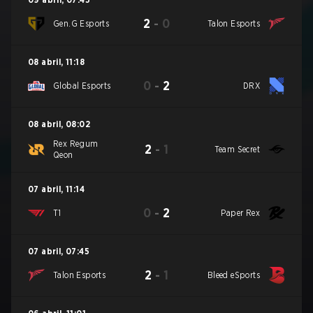
2
-
0
Gen.G Esports
Talon Esports
08 abril
,
11:18
0
-
2
Global Esports
DRX
08 abril
,
08:02
Rex Regum
2
-
1
Team Secret
Qeon
07 abril
,
11:14
0
-
2
T1
Paper Rex
07 abril
,
07:45
2
-
1
Talon Esports
Bleed eSports