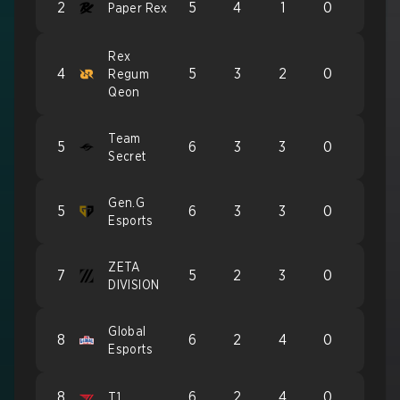
2
5
4
1
0
Paper Rex
Rex
4
5
3
2
0
Regum
Qeon
Team
5
6
3
3
0
Secret
Gen.G
5
6
3
3
0
Esports
ZETA
7
5
2
3
0
DIVISION
Global
8
6
2
4
0
Esports
8
6
2
4
0
T1