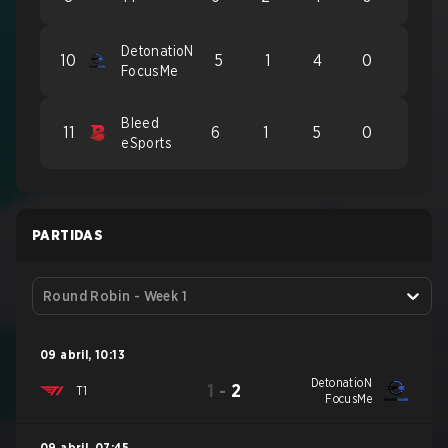
DetonatioN
10
5
1
4
0
FocusMe
Bleed
11
6
1
5
0
eSports
PARTIDAS
Round Robin - Week 1
09 abril
,
10:13
DetonatioN
1
-
2
T1
FocusMe
09 abril
,
07:45