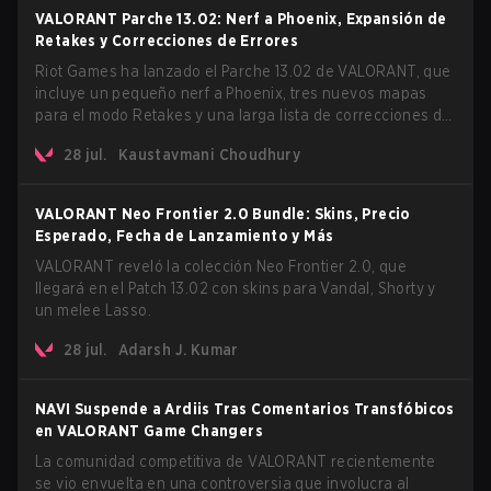
VALORANT Parche 13.02: Nerf a Phoenix, Expansión de
Retakes y Correcciones de Errores
Riot Games ha lanzado el Parche 13.02 de VALORANT, que
incluye un pequeño nerf a Phoenix, tres nuevos mapas
para el modo Retakes y una larga lista de correcciones de
errores en agentes y mapas. La actualización también
28 jul.
Kaustavmani Choudhury
confirma un retraso para el muy esperado modo AROS:
Replication.
VALORANT Neo Frontier 2.0 Bundle: Skins, Precio
Esperado, Fecha de Lanzamiento y Más
VALORANT reveló la colección Neo Frontier 2.0, que
llegará en el Patch 13.02 con skins para Vandal, Shorty y
un melee Lasso.
28 jul.
Adarsh J. Kumar
NAVI Suspende a Ardiis Tras Comentarios Transfóbicos
en VALORANT Game Changers
La comunidad competitiva de VALORANT recientemente
se vio envuelta en una controversia que involucra al