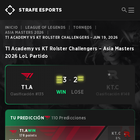
STRAFE ESPORTS
INICIO
|
LEAGUE OF LEGENDS
|
TORNEOS
|
ASIA MASTERS 2026
|
T1 ACADEMY VS KT ROLSTER CHALLENGERS - JUN 19, 2026
T1 Academy
vs
KT Rolster Challengers
–
Asia Masters
2026
LoL
Partido
3
-
2
KT.C
T1.A
WIN
LOSE
Clasificación #135
Clasificación #148
TU PREDICCIÓN
110 Predicciones
T1.A
WIN
KT.C
178 points
8%