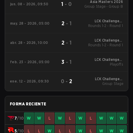
Asia Masters 2026
1
-
0
jun. 08 - 2026, 09:50
Group Stage - Group B
LCK Challengers
2
-
1
may. 28 - 2026, 05:00
Rounds 1-2 - Round 1
League - LCK
Challengers League
2026
LCK Challengers
2
-
1
abr. 28 - 2026, 10:00
Rounds 1-2 - Round 1
League - LCK
Challengers League
2026
LCK Challengers
3
-
1
feb. 23 - 2026, 05:00
League Kickoff 2026
Playoffs
Playoffs
LCK Challengers
0
-
2
ene. 12 - 2026, 09:30
League Kickoff 2026
Group Stage
Group Stage
FORMA RECIENTE
7
/10
W
W
L
W
L
W
L
W
W
W
5
/10
L
L
W
L
L
W
L
W
W
W