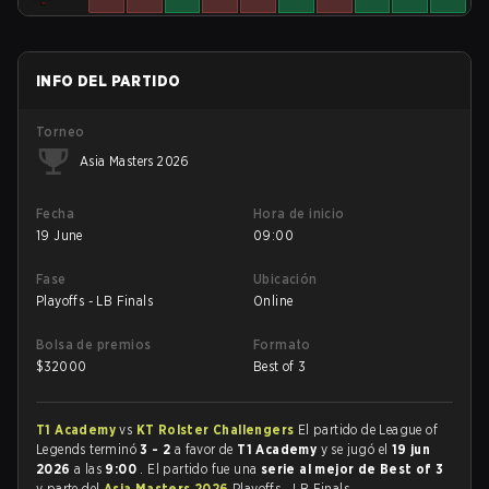
INFO DEL PARTIDO
Torneo
Asia Masters 2026
Fecha
Hora de inicio
19 June
09:00
Fase
Ubicación
Playoffs - LB Finals
Online
Bolsa de premios
Formato
$
32000
Best of 3
T1 Academy
vs
KT Rolster Challengers
El partido de League of
Legends terminó
3 - 2
a favor de
T1 Academy
y se jugó el
19 jun
2026
a las
9:00
. El partido fue una
serie al mejor de Best of 3
y parte del
Asia Masters 2026
Playoffs - LB Finals.