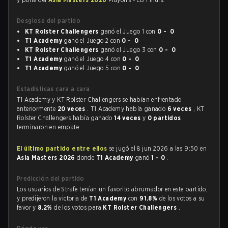
Desglose del partido
KT Rolster Challengers
ganó el Juego 1 con
0 - 0
T1 Academy
ganó el Juego 2 con
0 - 0
KT Rolster Challengers
ganó el Juego 3 con
0 - 0
T1 Academy
ganó el Juego 4 con
0 - 0
T1 Academy
ganó el Juego 5 con
0 - 0
Estadísticas cara a cara
T1 Academy y KT Rolster Challengers se habían enfrentado
anteriormente
20 veces
. T1 Academy había ganado
6 veces
, KT
Rolster Challengers había ganado
14 veces
y
0 partidos
terminaron en empate.
El último partido entre ellos
se jugó el 8 jun 2026 a las 9:50 en
Asia Masters 2026
donde
T1 Academy
ganó
1 - 0
.
Predicción del partido
Los usuarios de Strafe tenían un favorito abrumador en este partido,
y predijeron la victoria de
T1 Academy
con
91.8%
de los votos a su
favor y
8.2%
de los votos para
KT Rolster Challengers
.