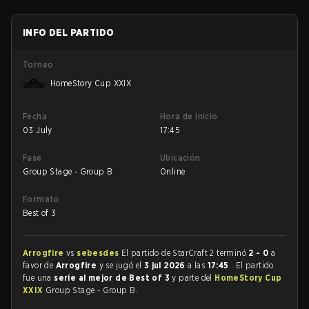
INFO DEL PARTIDO
Torneo
HomeStory Cup XXIX
Fecha
Hora de inicio
03 July
17:45
Fase
Ubicación
Group Stage - Group B
Online
Formato
Best of 3
Arrogfire
vs
sebesdes
El partido de StarCraft 2 terminó
2 - 0
a
favor de
Arrogfire
y se jugó el
3 jul 2026
a las
17:45
. El partido
fue una
serie al mejor de Best of 3
y parte del
HomeStory Cup
XXIX
Group Stage - Group B.