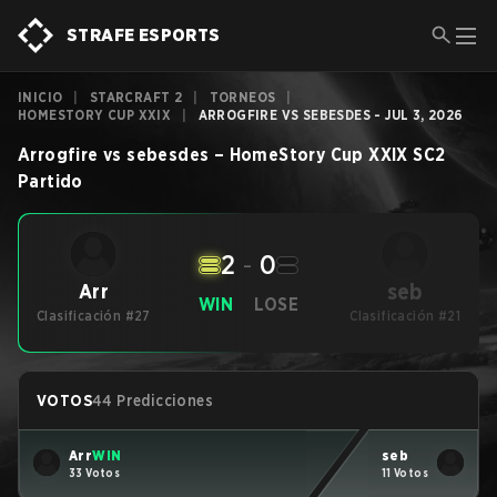
STRAFE ESPORTS
INICIO
|
STARCRAFT 2
|
TORNEOS
|
HOMESTORY CUP XXIX
|
ARROGFIRE VS SEBESDES - JUL 3, 2026
Arrogfire
vs
sebesdes
–
HomeStory Cup XXIX
SC2
Partido
2
-
0
seb
Arr
WIN
LOSE
Clasificación #27
Clasificación #21
VOTOS
44 Predicciones
Arr
WIN
seb
33 Votos
11 Votos