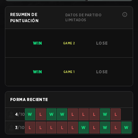
RESUMEN DE
DATOS DE PARTIDO
LIMITADOS
PUNTUACIÓN
WIN
LOSE
GAME
2
WIN
LOSE
GAME
1
FORMA RECIENTE
4
/10
W
L
W
W
L
L
L
W
L
3
/10
L
L
L
L
L
W
L
W
L
W