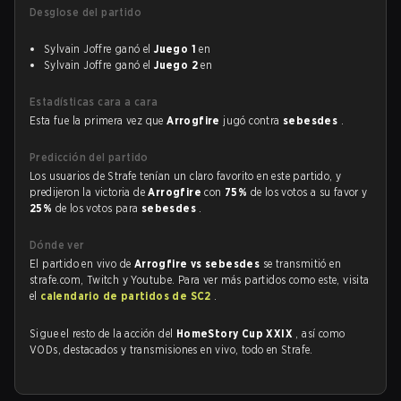
Desglose del partido
Sylvain Joffre ganó el
Juego 1
en
Sylvain Joffre ganó el
Juego 2
en
Estadísticas cara a cara
Esta fue la primera vez que
Arrogfire
jugó contra
sebesdes
.
Predicción del partido
Los usuarios de Strafe tenían un claro favorito en este partido, y
predijeron la victoria de
Arrogfire
con
75%
de los votos a su favor y
25%
de los votos para
sebesdes
.
Dónde ver
El partido en vivo de
Arrogfire vs sebesdes
se transmitió en
strafe.com, Twitch y Youtube. Para ver más partidos como este, visita
el
calendario de partidos de SC2
.
Sigue el resto de la acción del
HomeStory Cup XXIX
, así como
VODs, destacados y transmisiones en vivo, todo en Strafe.