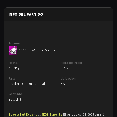
INFO DEL PARTIDO
Torneo
2026 FRAG Tap Reloaded
Fecha
Hora de inicio
30 May
16:32
Fase
Ubicación
Bracket - UB Quarterfinal
NA
Formato
Best of 3
SportsBetExpert
vs
NXG Esports
El partido de CS:GO terminó