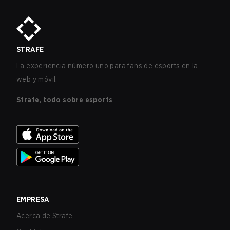
STRAFE
La experiencia número uno para fans de esports en la
web y móvil.
Strafe, todo sobre esports
EMPRESA
Acerca de Strafe