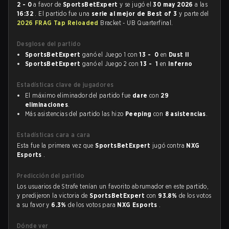
2 - 0
a favor de
SportsBetExpert
y se jugó el
30 may 2026
a las
16:32
. El partido fue una
serie al mejor de Best of 3
y parte del
2026 FRAG Tap Reloaded
Bracket - UB Quarterfinal.
Desglose del partido
SportsBetExpert
ganó el Juego 1 con
13 - 0
en
Dust II
SportsBetExpert
ganó el Juego 2 con
13 - 1
en
Inferno
Estadísticas clave de jugadores
El máximo eliminador del partido fue
dare
con
29
eliminaciones
.
Más asistencias del partido las hizo
Peeping
con
8 asistencias
.
Estadísticas cara a cara
Esta fue la primera vez que
SportsBetExpert
jugó contra
NXG
Esports
.
Predicción del partido
Los usuarios de Strafe tenían un favorito abrumador en este partido,
y predijeron la victoria de
SportsBetExpert
con
93.8%
de los votos
a su favor y
6.3%
de los votos para
NXG Esports
.
Dónde ver