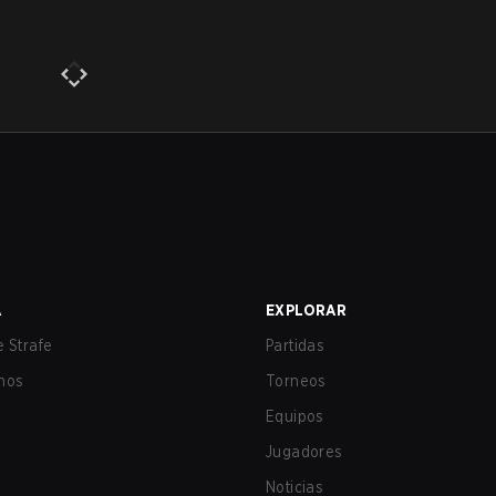
A
EXPLORAR
 Strafe
Partidas
nos
Torneos
Equipos
Jugadores
Noticias