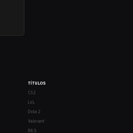
TÍTULOS
CS2
LoL
Dota 2
Valorant
R6:S