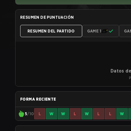
RESUMEN DE PUNTUACIÓN
RESUMEN DEL PARTIDO
GAME 1
GA
Datos de
P
FORMA RECIENTE
5
/10
L
W
W
L
W
L
L
W