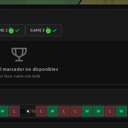
ME 2
GAME 3
l marcador no disponibles
or favor, vuelve más tarde
W
L
4
/10
L
W
L
L
W
W
L
W