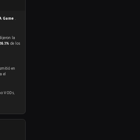
 A Game
.
26.1%
de los
smitió en
a el
ODs,