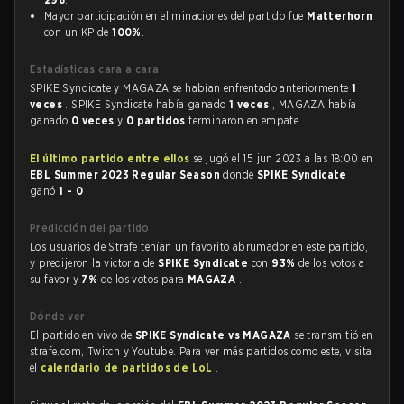
Mayor participación en eliminaciones del partido fue
Matterhorn
con un KP de
100%
.
Estadísticas cara a cara
SPIKE Syndicate y MAGAZA se habían enfrentado anteriormente
1
veces
. SPIKE Syndicate había ganado
1 veces
, MAGAZA había
ganado
0 veces
y
0 partidos
terminaron en empate.
El último partido entre ellos
se jugó el 15 jun 2023 a las 18:00 en
EBL Summer 2023 Regular Season
donde
SPIKE Syndicate
ganó
1 - 0
.
Predicción del partido
Los usuarios de Strafe tenían un favorito abrumador en este partido,
y predijeron la victoria de
SPIKE Syndicate
con
93%
de los votos a
su favor y
7%
de los votos para
MAGAZA
.
Dónde ver
El partido en vivo de
SPIKE Syndicate vs MAGAZA
se transmitió en
strafe.com, Twitch y Youtube. Para ver más partidos como este, visita
el
calendario de partidos de LoL
.