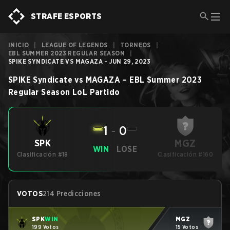
STRAFE ESPORTS
INICIO
|
LEAGUE OF LEGENDS
|
TORNEOS
|
EBL SUMMER 2023 REGULAR SEASON
|
SPIKE SYNDICATE VS MAGAZA - JUN 29, 2023
SPIKE Syndicate
vs
MAGAZA
–
EBL Summer 2023
Regular Season
LoL
Partido
1
-
0
MGZ
SPK
WIN
LOSE
Clasificación #18
Clasificación #160
VOTOS
214 Predicciones
SPK
WIN
MGZ
199 Votos
15 Votos