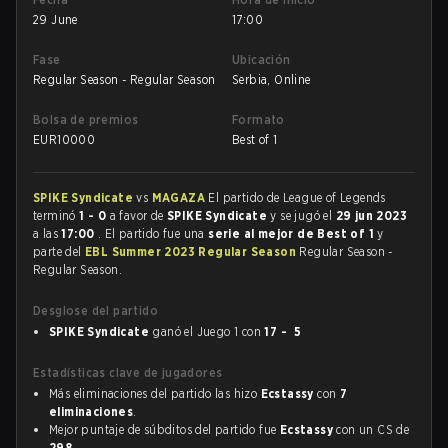
29 June
17:00
Fase
Ubicación
Regular Season - Regular Season
Serbia, Online
Bolsa de premios
Formato
EUR
10000
Best of 1
SPIKE Syndicate
vs
MAGAZA
El partido de League of Legends
terminó
1 - 0
a favor de
SPIKE Syndicate
y se jugó el
29 jun 2023
a las
17:00
. El partido fue una
serie al mejor de Best of 1
y
parte del
EBL Summer 2023 Regular Season
Regular Season -
Regular Season.
Desglose del partido
SPIKE Syndicate
ganó el Juego 1 con
17 - 5
Estadísticas clave de jugadores
Más eliminaciones del partido las hizo
Ecstassy
con
7
eliminaciones
.
Mejor puntaje de súbditos del partido fue
Ecstassy
con un CS de
298
.