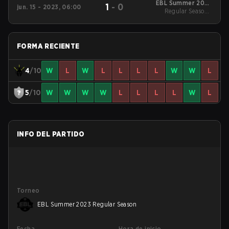
EBL Summer 2023
1
-
0
jun. 15 - 2023, 06:00
Regular Season
Regular Season -
Regular Season
FORMA RECIENTE
4
/10
W
L
W
L
L
L
L
W
W
L
5
/10
W
W
W
W
L
L
L
L
W
L
INFO DEL PARTIDO
Torneo
EBL Summer 2023 Regular Season
Fecha
Hora de inicio