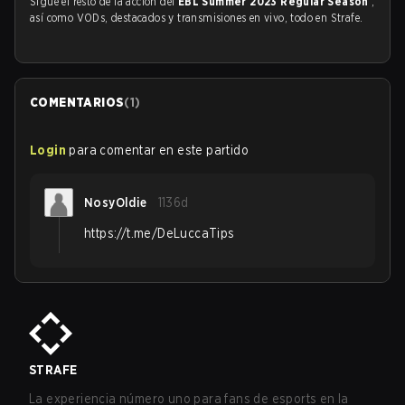
Sigue el resto de la acción del
EBL Summer 2023 Regular Season
,
así como VODs, destacados y transmisiones en vivo, todo en Strafe.
COMENTARIOS
(
1
)
Login
para comentar en este partido
NosyOldie
1136d
https://t.me/DeLuccaTips
STRAFE
La experiencia número uno para fans de esports en la