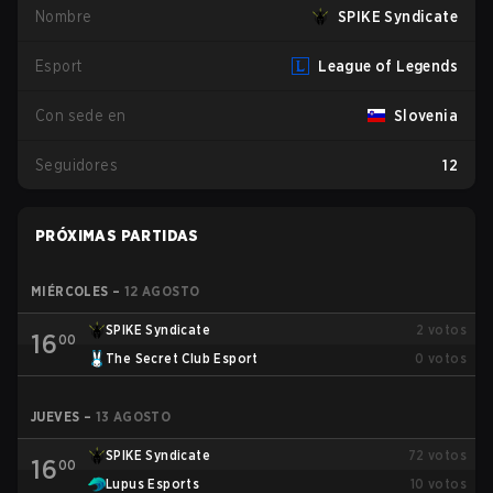
Nombre
SPIKE Syndicate
Esport
League of Legends
Con sede en
Slovenia
Seguidores
12
PRÓXIMAS PARTIDAS
MIÉRCOLES
–
12 AGOSTO
SPIKE Syndicate
2
votos
16
00
The Secret Club Esport
0
votos
JUEVES
–
13 AGOSTO
SPIKE Syndicate
72
votos
16
00
Lupus Esports
10
votos