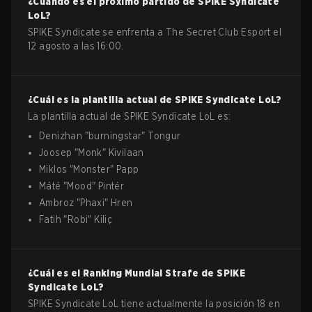
¿Cuándo es el próximo partido de
SPIKE Syndicate
LoL
?
SPIKE Syndicate se enfrenta a The Secret Club Esport el
12 agosto a las 16:00.
¿Cuál es la plantilla actual de
SPIKE Syndicate
LoL
?
La plantilla actual de
SPIKE Syndicate
LoL
es:
Denizhan
"
burningstar
"
Tongur
Joosep
"
Monk
"
Kivilaan
Miklos
"
Monster
"
Papp
Máté
"
Mood
"
Pintér
Ambroz
"
Phaxi
"
Hren
Fatih
"
Robi
"
Kiliç
¿Cuál es el Ranking Mundial Strafe de
SPIKE
Syndicate
LoL
?
SPIKE Syndicate LoL tiene actualmente la posición 18 en