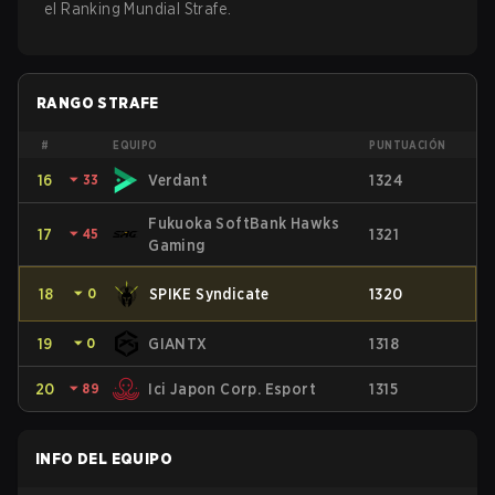
el Ranking Mundial Strafe.
RANGO STRAFE
#
EQUIPO
PUNTUACIÓN
16
⏷
33
Verdant
1324
Fukuoka SoftBank Hawks
17
⏷
45
1321
Gaming
18
⏷
0
SPIKE Syndicate
1320
19
⏷
0
GIANTX
1318
20
⏷
89
Ici Japon Corp. Esport
1315
INFO DEL EQUIPO