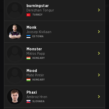
burningstar
Denizhan Tongur
TURKEY
Monk
Joosep Kivilaan
ESTONIA
Monster
Miklos Papp
HUNGARY
Mood
Máté Pintér
HUNGARY
Phaxi
Ambroz Hren
SLOVAKIA