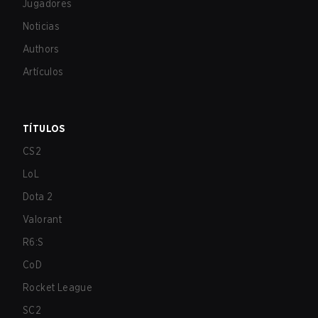
Jugadores
Noticias
Authors
Artículos
TÍTULOS
CS2
LoL
Dota 2
Valorant
R6:S
CoD
Rocket League
SC2