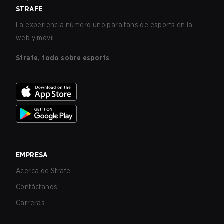
STRAFE
La experiencia número uno para fans de esports en la
web y móvil.
Strafe, todo sobre esports
EMPRESA
Acerca de Strafe
Contáctanos
Carreras