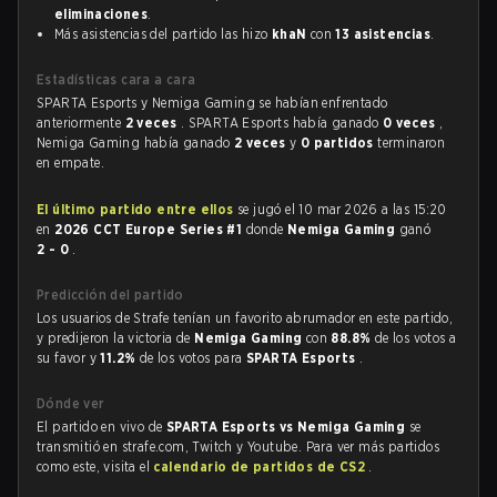
eliminaciones
.
Más asistencias del partido las hizo
khaN
con
13 asistencias
.
Estadísticas cara a cara
SPARTA Esports y Nemiga Gaming se habían enfrentado
anteriormente
2 veces
. SPARTA Esports había ganado
0 veces
,
Nemiga Gaming había ganado
2 veces
y
0 partidos
terminaron
en empate.
El último partido entre ellos
se jugó el 10 mar 2026 a las 15:20
en
2026 CCT Europe Series #1
donde
Nemiga Gaming
ganó
2 - 0
.
Predicción del partido
Los usuarios de Strafe tenían un favorito abrumador en este partido,
y predijeron la victoria de
Nemiga Gaming
con
88.8%
de los votos a
su favor y
11.2%
de los votos para
SPARTA Esports
.
Dónde ver
El partido en vivo de
SPARTA Esports vs Nemiga Gaming
se
transmitió en strafe.com, Twitch y Youtube. Para ver más partidos
como este, visita el
calendario de partidos de CS2
.