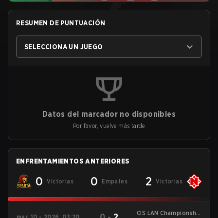
RESUMEN DE PUNTUACIÓN
SELECCIONA UN JUEGO
Datos del marcador no disponibles
Por favor, vuelve más tarde
ENFRENTAMIENTOS ANTERIORES
0
0
2
Victorias
Empates
Victorias
CIS LAN Championship
0
-
2
mar. 10 - 2026, 03:20