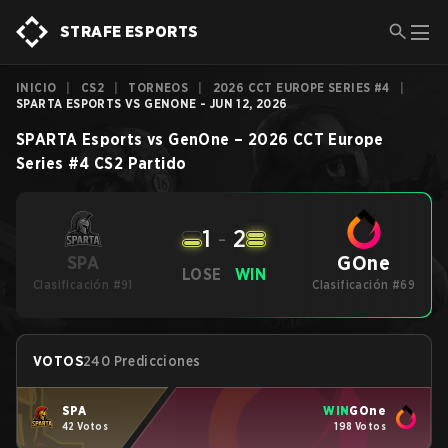
STRAFE ESPORTS
INICIO
|
CS2
|
TORNEOS
|
2026 CCT EUROPE SERIES #4
|
SPARTA ESPORTS VS GENONE - JUN 12, 2026
SPARTA Esports
vs
GenOne
–
2026 CCT Europe
Series #4
CS2
Partido
1
-
2
GOne
SPA
LOSE
WIN
Clasificación #91
Clasificación #69
VOTOS
240 Predicciones
SPA
WIN
GOne
42 Votos
198 Votos