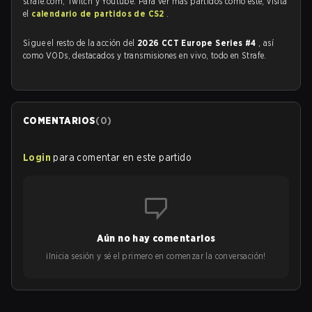
strafe.com, Twitch y Youtube. Para ver más partidos como este, visita
el
calendario de partidos de CS2
.
Sigue el resto de la acción del
2026 CCT Europe Series #4
, así
como VODs, destacados y transmisiones en vivo, todo en Strafe.
COMENTARIOS
(
0
)
Login
para comentar en este partido
Aún no hay comentarios
¡Inicia sesión y sé el primero en comenzar la conversación!