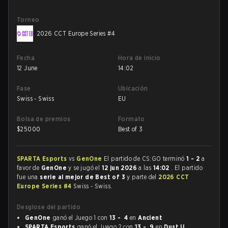
Torneo
2026 CCT Europe Series #4
Fecha
Hora de inicio
12 June
14:02
Fase
Ubicación
Swiss - Swiss
EU
Bolsa de premios
Formato
$
25000
Best of 3
SPARTA Esports
vs
GenOne
El partido de CS:GO terminó
1 - 2
a
favor de
GenOne
y se jugó el
12 jun 2026
a las
14:02
. El partido
fue una
serie al mejor de Best of 3
y parte del
2026 CCT
Europe Series #4
Swiss - Swiss.
Desglose del partido
GenOne
ganó el Juego 1 con
13 - 4
en
Ancient
SPARTA Esports
ganó el Juego 2 con
13 - 9
en
Dust II