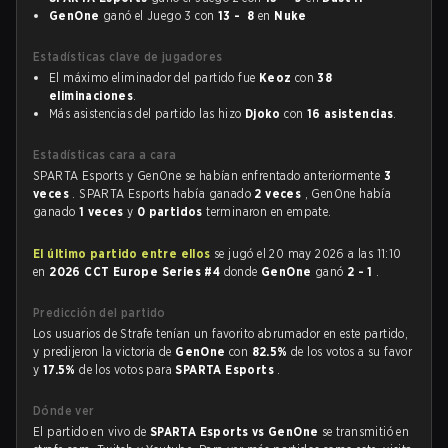
GenOne
ganó el Juego 3 con
13 - 8
en
Nuke
Estadísticas clave de jugadores
El máximo eliminador del partido fue
Keoz
con
38
eliminaciones
.
Más asistencias del partido las hizo
Djoko
con
16 asistencias
.
Estadísticas cara a cara
SPARTA Esports y GenOne se habían enfrentado anteriormente
3
veces
. SPARTA Esports había ganado
2 veces
, GenOne había
ganado
1 veces
y
0 partidos
terminaron en empate.
El último partido entre ellos
se jugó el 20 may 2026 a las 11:10
en
2026 CCT Europe Series #4
donde
GenOne
ganó
2 - 1
.
Predicción del partido
Los usuarios de Strafe tenían un favorito abrumador en este partido,
y predijeron la victoria de
GenOne
con
82.5%
de los votos a su favor
y
17.5%
de los votos para
SPARTA Esports
.
Dónde ver
El partido en vivo de
SPARTA Esports vs GenOne
se transmitió en