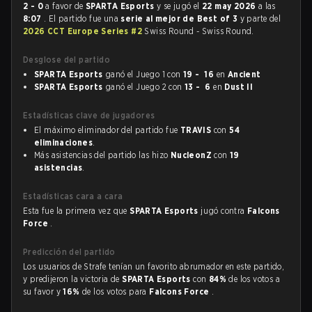
2 - 0
a favor de
SPARTA Esports
y se jugó el
22 may 2026
a las
8:07
. El partido fue una
serie al mejor de Best of 3
y parte del
2026 CCT Europe Series #2
Swiss Round - Swiss Round.
Desglose del partido
SPARTA Esports
ganó el Juego 1 con
19 - 16
en
Ancient
SPARTA Esports
ganó el Juego 2 con
13 - 6
en
Dust II
Estadísticas clave de jugadores
El máximo eliminador del partido fue
TRAVIS
con
54
eliminaciones
.
Más asistencias del partido las hizo
NucleonZ
con
19
asistencias
.
Estadísticas cara a cara
Esta fue la primera vez que
SPARTA Esports
jugó contra
Falcons
Force
.
Predicción del partido
Los usuarios de Strafe tenían un favorito abrumador en este partido,
y predijeron la victoria de
SPARTA Esports
con
84%
de los votos a
su favor y
16%
de los votos para
Falcons Force
.