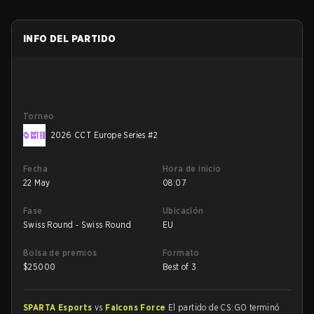
INFO DEL PARTIDO
Torneo
2026 CCT Europe Series #2
Fecha
Hora de inicio
22 May
08:07
Fase
Ubicación
Swiss Round - Swiss Round
EU
Bolsa de premios
Formato
$
25000
Best of 3
SPARTA Esports
vs
Falcons Force
El partido de CS:GO terminó