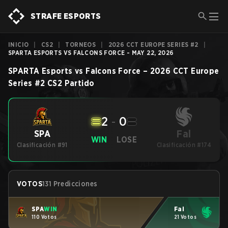
STRAFE ESPORTS
INICIO
|
CS2
|
TORNEOS
|
2026 CCT EUROPE SERIES #2
|
SPARTA ESPORTS VS FALCONS FORCE - MAY 22, 2026
SPARTA Esports
vs
Falcons Force
–
2026 CCT Europe
Series #2
CS2
Partido
2
-
0
Fal
SPA
WIN
LOSE
Clasificación #91
Clasificación #174
VOTOS
131 Predicciones
SPA
WIN
Fal
110 Votos
21 Votos