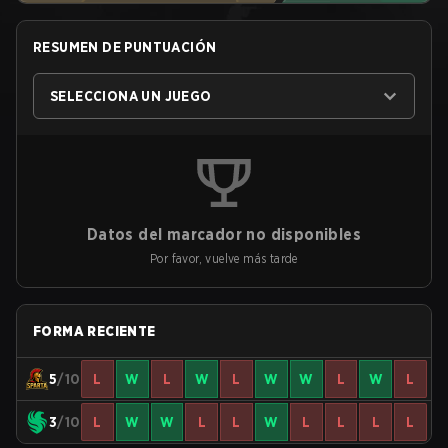
RESUMEN DE PUNTUACIÓN
SELECCIONA UN JUEGO
Datos del marcador no disponibles
Por favor, vuelve más tarde
FORMA RECIENTE
5
/10
L
W
L
W
L
W
W
L
W
L
3
/10
L
W
W
L
L
W
L
L
L
L