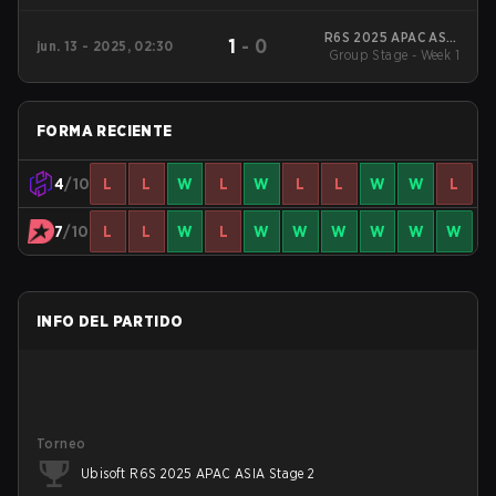
Bracket Quarterfinals
R6S 2025 APAC ASIA
1
-
0
jun. 13 - 2025, 02:30
Group Stage - Week 1
Stage 1
FORMA RECIENTE
4
/10
L
L
W
L
W
L
L
W
W
L
7
/10
L
L
W
L
W
W
W
W
W
W
INFO DEL PARTIDO
Torneo
Ubisoft R6S 2025 APAC ASIA Stage 2