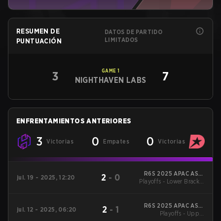
RESUMEN DE
DATOS DE PARTIDO
LIMITADOS
PUNTUACIÓN
GAME
1
3
7
NIGHTHAVEN LABS
ENFRENTAMIENTOS ANTERIORES
3
0
0
Victorias
Empates
Victorias
R6S 2025 APAC ASIA
2
-
0
jul. 19 - 2025, 12:20
Playoffs - Lower Bracket
Stage 1
Semifinal
R6S 2025 APAC ASIA
2
-
1
jul. 12 - 2025, 06:20
Playoffs - Upper
Stage 1