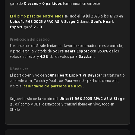
ganado
0 veces
y
0 partidos
terminaron en empate.
El último partido entre ellos
se jugó el 19 jul 2025 a las 12:20 en
Ubisoft R6S 2025 APAC ASIA Stage 2
donde
Soul's Heart
Esport
ganó
2 - 0
.
Predicción del partido
Los usuarios de Strafe tenían un favorito abrumador en este partido,
y predijeron la victoria de
Soul's Heart Esport
con
95.8%
de los
votos a su favor y
4.2%
de los votos para
Daystar
.
Dónde ver
El partido en vivo de
Soul's Heart Esport vs Daystar
se transmitió
en strafe.com, Twitch y Youtube. Para ver más partidos como este,
visita el
calendario de partidos de R6:S
.
Sigue el resto de la acción del
Ubisoft R6S 2025 APAC ASIA Stage
2
, así como VODs, destacados y transmisiones en vivo, todo en
Strafe.