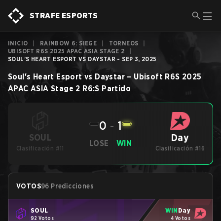
STRAFE ESPORTS
INICIO
|
RAINBOW 6: SIEGE
|
TORNEOS
|
UBISOFT R6S 2025 APAC ASIA STAGE 2
|
SOUL'S HEART ESPORT VS DAYSTAR - SEP 3, 2025
Soul's Heart Esport
vs
Daystar
–
Ubisoft R6S 2025
APAC ASIA Stage 2
R6:S
Partido
0
-
1
Day
SOUL
LOSE
WIN
Clasificación #11
Clasificación #16
VOTOS
96 Predicciones
SOUL
WIN
Day
92 Votos
4 Votos