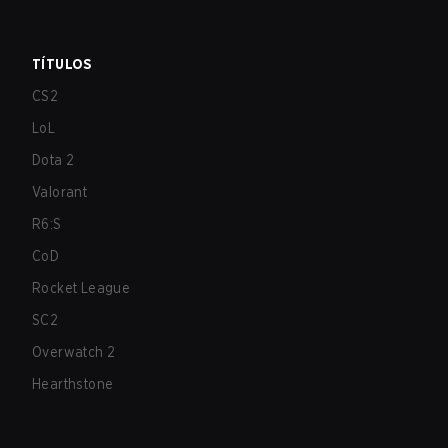
TÍTULOS
CS2
LoL
Dota 2
Valorant
R6:S
CoD
Rocket League
SC2
Overwatch 2
Hearthstone