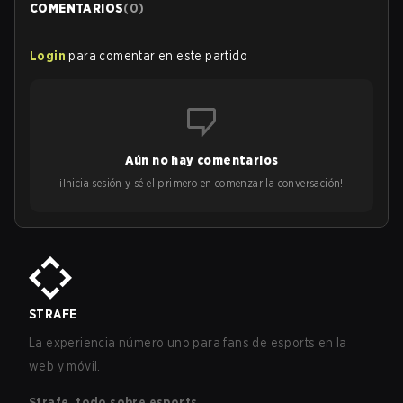
COMENTARIOS
(
0
)
Login
para comentar en este partido
Aún no hay comentarios
¡Inicia sesión y sé el primero en comenzar la conversación!
STRAFE
La experiencia número uno para fans de esports en la
web y móvil.
Strafe, todo sobre esports