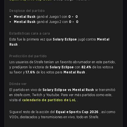
Desglose del partido
Mental Rush
ganó el Juego 1 con
0 - 0
Mental Rush
ganó el Juego 2 con
0 - 0
Estadísticas cara a cara
Esta fue la primera vez que
Solary Eclipse
jugó contra
Mental
Rush
.
Predicción del partido
Los usuarios de Strafe tenían un favorito abrumador en este partido,
y predijeron la victoria de
Solary Eclipse
con
82.4%
de los votos a
su favor y
17.6%
de los votos para
Mental Rush
.
Dónde ver
El partido en vivo de
Solary Eclipse vs Mental Rush
se transmitió
en strafe.com, Twitch y Youtube. Para ver más partidos como este,
visita el
calendario de partidos de LoL
.
Sigue el resto de la acción del
Equal eSports Cup 2026
, así como
VODs, destacados y transmisiones en vivo, todo en Strafe.