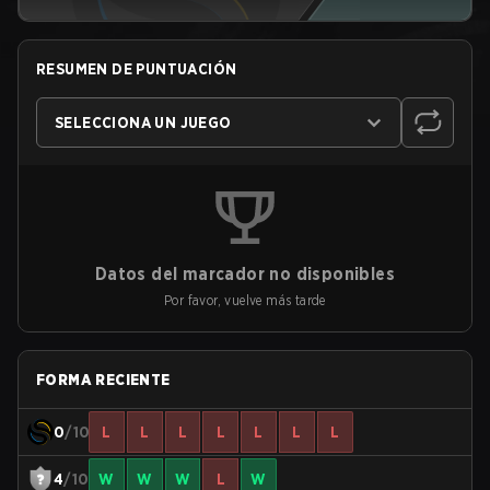
RESUMEN DE PUNTUACIÓN
SELECCIONA UN JUEGO
Datos del marcador no disponibles
Por favor, vuelve más tarde
FORMA RECIENTE
0
/10
L
L
L
L
L
L
L
4
/10
W
W
W
L
W