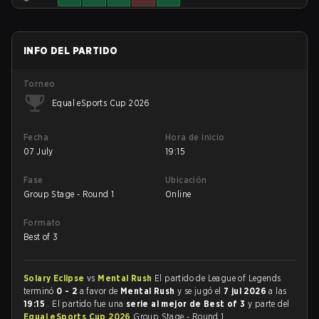
INFO DEL PARTIDO
Torneo
Equal eSports Cup 2026
Fecha
Hora de inicio
07 July
19:15
Fase
Ubicación
Group Stage - Round 1
Online
Formato
Best of 3
Solary Eclipse
vs
Mental Rush
El partido de League of Legends
terminó
0 - 2
a favor de
Mental Rush
y se jugó el
7 jul 2026
a las
19:15
. El partido fue una
serie al mejor de Best of 3
y parte del
Equal eSports Cup 2026
Group Stage - Round 1.