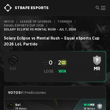
STRAFE ESPORTS
INICIO
|
LEAGUE OF LEGENDS
|
TORNEOS
|
EQUAL ESPORTS CUP 2026
|
SOLARY ECLIPSE VS MENTAL RUSH - JUL 7, 2026
Solary Eclipse
vs
Mental Rush
–
Equal eSports Cup
2026
LoL
Partido
0
-
2
MR
Sol
LOSE
WIN
-
-
VOTOS
91 Predicciones
Sol
WIN
MR
75 Votos
16 Votos