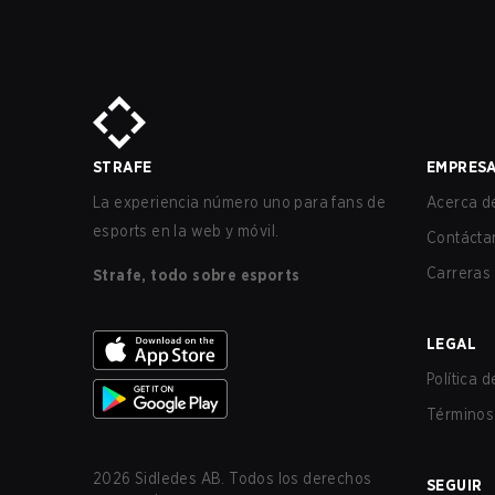
STRAFE
EMPRES
La experiencia número uno para fans de
Acerca de
esports en la web y móvil.
Contácta
Carreras
Strafe, todo sobre esports
LEGAL
Política 
Términos 
2026
Sidledes AB. Todos los derechos
SEGUIR