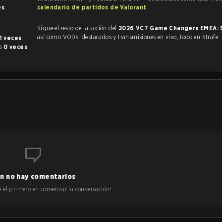
es
.
calendario de partidos de Valorant
.
Sigue el resto de la acción del
2026 VCT Game Changers EMEA: 
así como VODs, destacados y transmisiones en vivo, todo en Strafe.
1 veces
.
do
0 veces
n no hay comentarios
 sé el primero en comenzar la conversación!