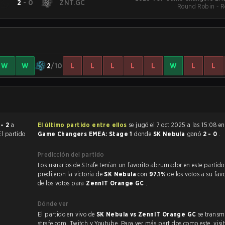
2
-
0
ZNT.GC
Round Robin - 
W
W
2
/10
L
L
L
L
L
W
L
L
 - 2
a
El último partido entre ellos
se jugó el 7 oct 2025 a las 15:08 e
El partido
Game Changers EMEA: Stage 1
donde
SK Nebula
ganó
2 - 0
.
Predicción del partido
Los usuarios de Strafe tenían un favorito abrumador en este partido, y
predijeron la victoria de
SK Nebula
con
97.1%
de los votos a su fav
de los votos para
ZennIT Orange GC
.
Dónde ver
El partido en vivo de
SK Nebula vs ZennIT Orange GC
se transm
strafe.com, Twitch y Youtube. Para ver más partidos como este, visit