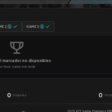
ME 2
GAME 3
l marcador no disponibles
or favor, vuelve más tarde
0
0
Empates
Vict
2025 VCT Game Changers EME