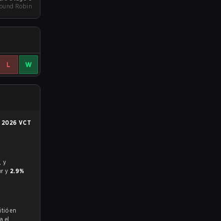
Round Robin
L
W
n
2026 VCT
or y
2.9%
itió en
a el