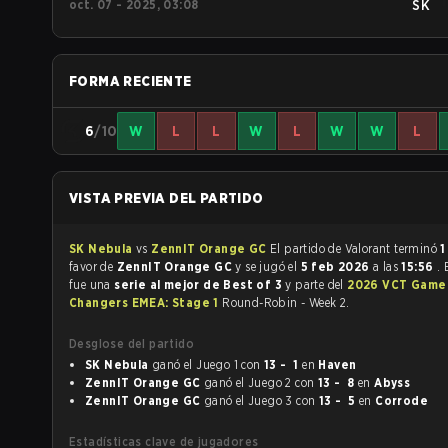
oct. 07 - 2025, 03:08
SK
FORMA RECIENTE
6
/10
W
L
L
W
L
W
W
L
VISTA PREVIA DEL PARTIDO
SK Nebula
vs
ZennIT Orange GC
El partido de Valorant terminó
1
favor de
ZennIT Orange GC
y se jugó el
5 feb 2026
a las
15:56
. 
fue una
serie al mejor de Best of 3
y parte del
2026 VCT Game
Changers EMEA: Stage 1
Round-Robin - Week 2.
Desglose del partido
SK Nebula
ganó el Juego 1 con
13 - 1
en
Haven
ZennIT Orange GC
ganó el Juego 2 con
13 - 8
en
Abyss
ZennIT Orange GC
ganó el Juego 3 con
13 - 5
en
Corrode
Estadísticas clave de jugadores