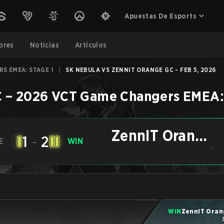
Apuestas De Esports
ores
Noticias
Artículos
S EMEA: STAGE 1
|
SK NEBULA VS ZENNIT ORANGE GC - FEB 5, 2026
C
–
2026 VCT Game Changers EMEA: 
ZennIT Orange
1
-
2
E
WIN
GC
-
WIN
ZennIT Oran