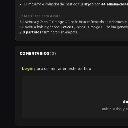
El máximo eliminador del partido fue
ikyoo
con
44 eliminacion
Estadísticas cara a cara
SK Nebula y ZennIT Orange GC se habían enfrentado anteriormente
SK Nebula había ganado
1 veces
, ZennIT Orange GC había gana
y
0 partidos
terminaron en empate.
COMENTARIOS
(
0
)
Login
para comentar en este partido
Aú
¡Inicia sesión y