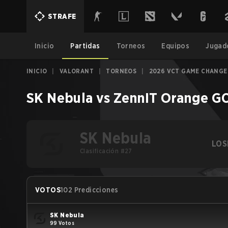
STRAFE
Inicio
Partidas
Torneos
Equipos
Jugad
INICIO
|
VALORANT
|
TORNEOS
|
2026 VCT GAME CHANGER
SK Nebula
vs
ZennIT Orange G
SK Nebula
LOS
Clasificación #27
VOTOS
102 Predicciones
SK Nebula
99 Votos