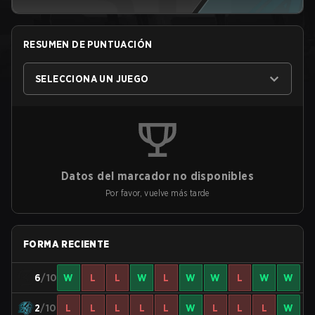
RESUMEN DE PUNTUACIÓN
SELECCIONA UN JUEGO
Datos del marcador no disponibles
Por favor, vuelve más tarde
FORMA RECIENTE
6
/10
W
L
L
W
L
W
W
L
W
W
2
/10
L
L
L
L
L
W
L
L
L
W