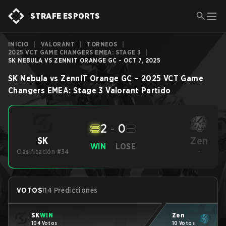
STRAFE ESPORTS
INICIO
|
VALORANT
|
TORNEOS
|
2025 VCT GAME CHANGERS EMEA: STAGE 3
|
SK NEBULA VS ZENNIT ORANGE GC - OCT 7, 2025
SK Nebula
vs
ZennIT Orange GC
–
2025 VCT Game
Changers EMEA: Stage 3
Valorant
Partido
2
-
0
Zen
SK
WIN
LOSE
Clasificación #34
-
VOTOS
114 Predicciones
SK
WIN
Zen
104 Votos
10 Votos