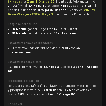
SK Nebula
vs
ZennIT Orange GC
El partido de Valorant terminó
2 - 0
a favor de
SK Nebula
y se jugó el
7 oct 2025
a las
15:08
. El
partido fue una
serie al mejor de Best of 3
y parte del
2025 VCT
Game Changers EMEA: Stage 3
Round Robin - Round Robin.
Desglose del partido
SK Nebula
ganó el Juego 1 con
13 - 9
en
Sunset
SK Nebula
ganó el Juego 2 con
13 - 8
en
Haven
Estadísticas clave de jugadores
El máximo eliminador del partido fue
PuriTy
con
36
eliminaciones
.
Estadísticas cara a cara
Esta fue la primera vez que
SK Nebula
jugó contra
ZennIT Orange
GC
.
Predicción del partido
Los usuarios de Strafe tenían un favorito abrumador en este partido,
y predijeron la victoria de
SK Nebula
con
91.2%
de los votos a su
favor y
8.8%
de los votos para
ZennIT Orange GC
.
Dónde ver