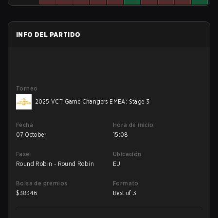
INFO DEL PARTIDO
Torneo
2025 VCT Game Changers EMEA: Stage 3
Fecha
Hora de inicio
07 October
15:08
Fase
Ubicación
Round Robin - Round Robin
EU
Bolsa de premios
Formato
$
38346
Best of 3