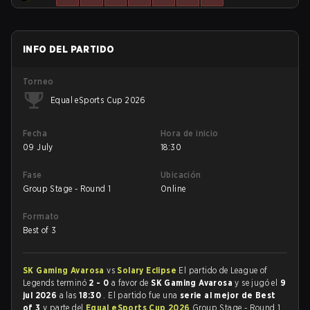
INFO DEL PARTIDO
Torneo
Equal eSports Cup 2026
Fecha
Hora de inicio
09 July
18:30
Fase
Ubicación
Group Stage - Round 1
Online
Formato
Best of 3
SK Gaming Avarosa
vs
Solary Eclipse
El partido de League of
Legends terminó
2 - 0
a favor de
SK Gaming Avarosa
y se jugó el
9
jul 2026
a las
18:30
. El partido fue una
serie al mejor de Best
of 3
y parte del
Equal eSports Cup 2026
Group Stage - Round 1.