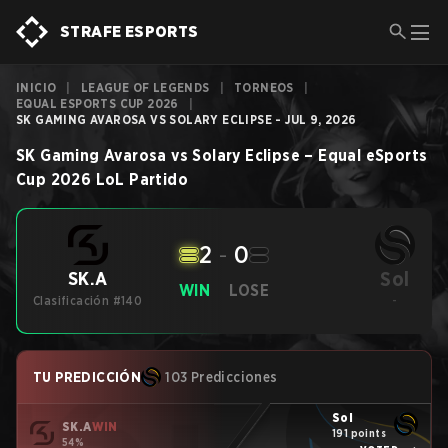
STRAFE ESPORTS
INICIO
|
LEAGUE OF LEGENDS
|
TORNEOS
|
EQUAL ESPORTS CUP 2026
|
SK GAMING AVAROSA VS SOLARY ECLIPSE - JUL 9, 2026
SK Gaming Avarosa
vs
Solary Eclipse
–
Equal eSports
Cup 2026
LoL
Partido
2
-
0
Sol
SK.A
WIN
LOSE
Clasificación #140
-
TU PREDICCIÓN
103 Predicciones
Sol
SK.A
WIN
191 points
54%