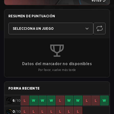
VOTED
RESUMEN DE PUNTUACIÓN
SELECCIONA UN JUEGO
Datos del marcador no disponibles
Por favor, vuelve más tarde
FORMA RECIENTE
6
/10
L
W
W
W
L
W
W
L
L
W
0
/10
L
L
L
L
L
L
L