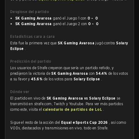
Desglose del partido
SK Gaming Avarosa
ganó el Juego 1 con
0 - 0
SK Gaming Avarosa
ganó el Juego 2 con
0 - 0
Estadísticas cara a cara
Esta fue la primera vez que
SK Gaming Avarosa
jugó contra
Solary
Eclipse
.
Predicción del partido
Los usuarios de Strafe creyeron que sería un partido reñido, y
predijeron la victoria de
SK Gaming Avarosa
con
54.4%
de los votos
a su favor y
45.6%
de los votos para
Solary Eclipse
.
Dónde ver
El partido en vivo de
SK Gaming Avarosa vs Solary Eclipse
se
transmitió en strafe.com, Twitch y Youtube. Para ver más partidos
como este, visita el
calendario de partidos de LoL
.
Sigue el resto de la acción del
Equal eSports Cup 2026
, así como
VODs, destacados y transmisiones en vivo, todo en Strafe.