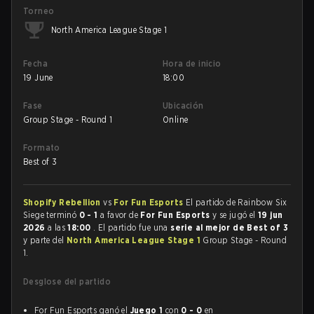
Torneo
North America League Stage 1
Fecha
Hora de inicio
19 June
18:00
Fase
Ubicación
Group Stage - Round 1
Online
Formato
Best of 3
Shopify Rebellion
vs
For Fun Esports
El partido de Rainbow Six
Siege terminó
0 - 1
a favor de
For Fun Esports
y se jugó el
19 jun
2026
a las
18:00
. El partido fue una
serie al mejor de Best of 3
y parte del
North America League Stage 1
Group Stage - Round
1.
Desglose del partido
For Fun Esports ganó el
Juego 1
con
0 - 0
en