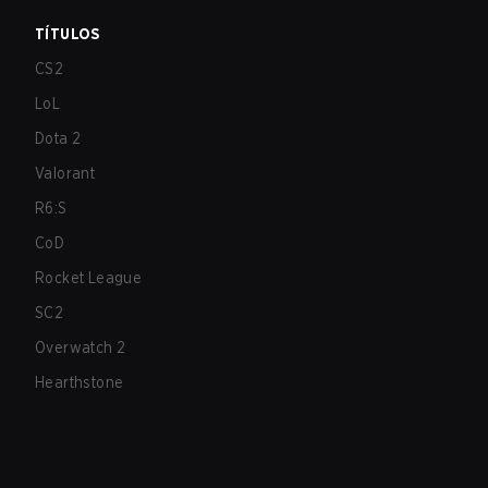
TÍTULOS
CS2
LoL
Dota 2
Valorant
R6:S
CoD
Rocket League
SC2
Overwatch 2
Hearthstone