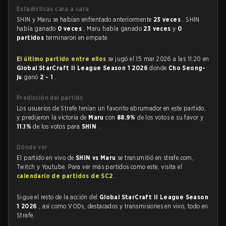
Estadísticas cara a cara
SHIN y Maru se habían enfrentado anteriormente
23 veces
. SHIN
había ganado
0 veces
, Maru había ganado
23 veces
y
0
partidos
terminaron en empate.
El último partido entre ellos
se jugó el 15 mar 2026 a las 11:20 en
Global StarCraft II League Season 1 2026
donde
Cho Seong-
ju
ganó
2 - 1
.
Predicción del partido
Los usuarios de Strafe tenían un favorito abrumador en este partido,
y predijeron la victoria de
Maru
con
88.9%
de los votos a su favor y
11.1%
de los votos para
SHIN
.
Dónde ver
El partido en vivo de
SHIN vs Maru
se transmitió en strafe.com,
Twitch y Youtube. Para ver más partidos como este, visita el
calendario de partidos de SC2
.
Sigue el resto de la acción del
Global StarCraft II League Season
1 2026
, así como VODs, destacados y transmisiones en vivo, todo en
Strafe.