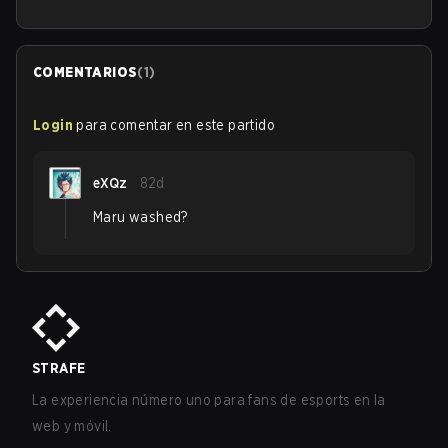
COMENTARIOS
(
1
)
Login
para comentar en este partido
eXQz
82d
Maru washed?
STRAFE
La experiencia número uno para fans de esports en la
web y móvil.