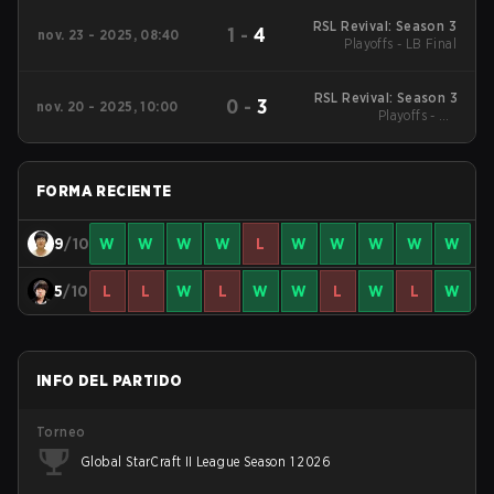
RSL Revival: Season 3
1
-
4
nov. 23 - 2025, 08:40
Playoffs - LB Final
RSL Revival: Season 3
0
-
3
nov. 20 - 2025, 10:00
Playoffs - UB
Quarterfinals
FORMA RECIENTE
9
/10
W
W
W
W
L
W
W
W
W
W
5
/10
L
L
W
L
W
W
L
W
L
W
INFO DEL PARTIDO
Torneo
Global StarCraft II League Season 1 2026