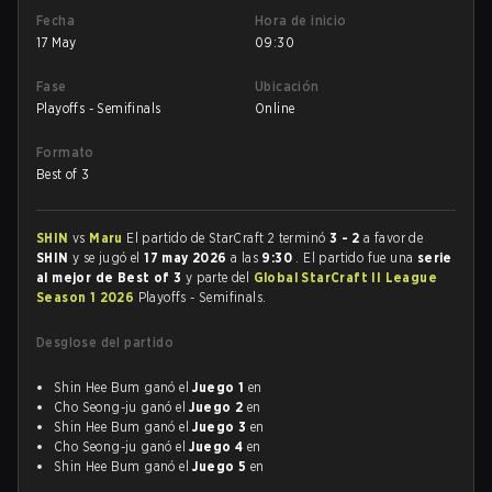
Fecha
Hora de inicio
17 May
09:30
Fase
Ubicación
Playoffs - Semifinals
Online
Formato
Best of 3
SHIN
vs
Maru
El partido de StarCraft 2 terminó
3 - 2
a favor de
SHIN
y se jugó el
17 may 2026
a las
9:30
. El partido fue una
serie
al mejor de Best of 3
y parte del
Global StarCraft II League
Season 1 2026
Playoffs - Semifinals.
Desglose del partido
Shin Hee Bum ganó el
Juego 1
en
Cho Seong-ju ganó el
Juego 2
en
Shin Hee Bum ganó el
Juego 3
en
Cho Seong-ju ganó el
Juego 4
en
Shin Hee Bum ganó el
Juego 5
en