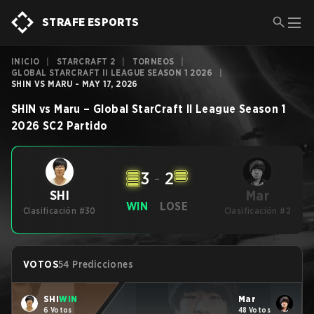
STRAFE ESPORTS
INICIO
|
STARCRAFT 2
|
TORNEOS
|
GLOBAL STARCRAFT II LEAGUE SEASON 1 2026
|
SHIN VS MARU - MAY 17, 2026
SHIN
vs
Maru
–
Global StarCraft II League Season 1
2026
SC2
Partido
3
-
2
Mar
SHI
WIN
LOSE
Clasificación #30
Clasificación #2
VOTOS
54 Predicciones
SHI
WIN
Mar
6 Votos
48 Votos