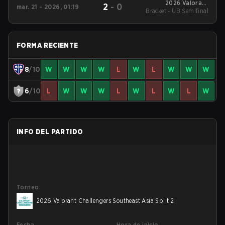
2026 Valorant
2
-
0
mar. 21 - 2026, 01:19
Bracket - UB Semifinal
Challengers
Southeast Asia Split 1
FORMA RECIENTE
8
/10
W
W
W
W
L
W
L
W
W
W
6
/10
L
W
W
W
L
W
L
W
L
W
INFO DEL PARTIDO
Torneo
2026 Valorant Challengers Southeast Asia Split 2
Fecha
Hora de inicio