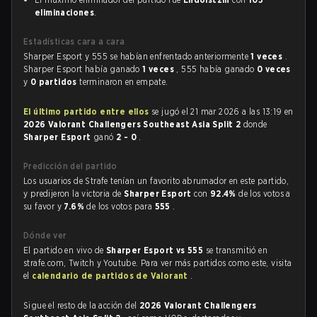
eliminaciones
.
Estadísticas cara a cara
Sharper Esport y 555 se habían enfrentado anteriormente
1 veces
.
Sharper Esport había ganado
1 veces
, 555 había ganado
0 veces
y
0 partidos
terminaron en empate.
El último partido entre ellos
se jugó el 21 mar 2026 a las 13:19 en
2026 Valorant Challengers Southeast Asia Split 2
donde
Sharper Esport
ganó
2 - 0
.
Predicción del partido
Los usuarios de Strafe tenían un favorito abrumador en este partido,
y predijeron la victoria de
Sharper Esport
con
92.4%
de los votos a
su favor y
7.6%
de los votos para
555
.
Dónde ver
El partido en vivo de
Sharper Esport vs 555
se transmitió en
strafe.com, Twitch y Youtube. Para ver más partidos como este, visita
el
calendario de partidos de Valorant
.
Sigue el resto de la acción del
2026 Valorant Challengers