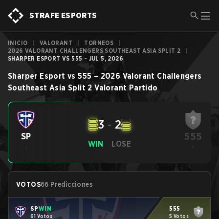
STRAFE ESPORTS
INICIO
|
VALORANT
|
TORNEOS
|
2026 VALORANT CHALLENGERS SOUTHEAST ASIA SPLIT 2
|
SHARPER ESPORT VS 555 - JUL 5, 2026
Sharper Esport
vs
555
–
2026 Valorant Challengers
Southeast Asia Split 2
Valorant
Partido
3
-
2
555
SP
WIN
LOSE
-
-
VOTOS
66 Predicciones
SP
WIN
555
61 Votos
5 Votos