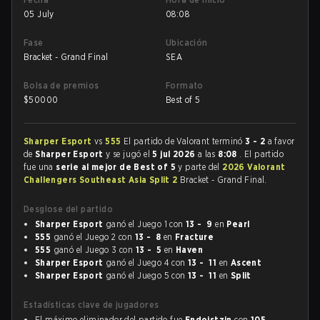
05 July
08:08
Fase
Ubicación
Bracket - Grand Final
SEA
Bolsa de premios
Formato
$
50000
Best of 5
Sharper Esport
vs
555
El partido de Valorant terminó
3 - 2
a favor
de
Sharper Esport
y se jugó el
5 jul 2026
a las
8:08
. El partido
fue una
serie al mejor de Best of 5
y parte del
2026 Valorant
Challengers Southeast Asia Split 2
Bracket - Grand Final.
Desglose del partido
Sharper Esport
ganó el Juego 1 con
13 - 9
en
Pearl
555
ganó el Juego 2 con
13 - 8
en
Fracture
555
ganó el Juego 3 con
13 - 5
en
Haven
Sharper Esport
ganó el Juego 4 con
13 - 11
en
Ascent
Sharper Esport
ganó el Juego 5 con
13 - 11
en
Split
Estadísticas clave de jugadores
El máximo eliminador del partido fue
Endoistzin
con
105