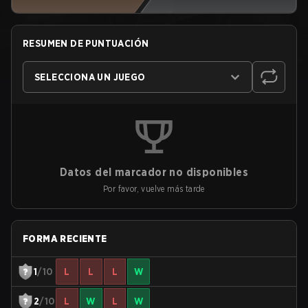
RESUMEN DE PUNTUACIÓN
SELECCIONA UN JUEGO
Datos del marcador no disponibles
Por favor, vuelve más tarde
FORMA RECIENTE
1
/10
L
L
L
W
2
/10
L
W
L
W