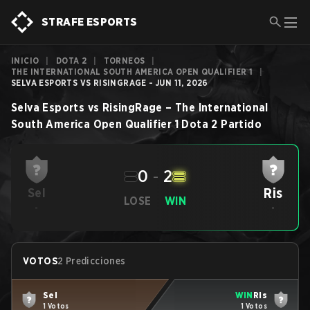
STRAFE ESPORTS
INICIO
|
DOTA 2
|
TORNEOS
|
THE INTERNATIONAL SOUTH AMERICA OPEN QUALIFIER 1
|
SELVA ESPORTS VS RISINGRAGE - JUN 11, 2026
Selva Esports
vs
RisingRage
–
The International
South America Open Qualifier 1
Dota 2
Partido
0
-
2
Ris
Sel
LOSE
WIN
-
-
VOTOS
2 Predicciones
Sel
WIN
Ris
1 Votos
1 Votos