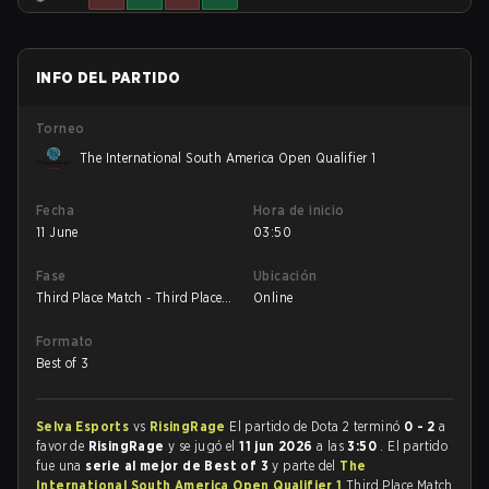
INFO DEL PARTIDO
Torneo
The International South America Open Qualifier 1
Fecha
Hora de inicio
11 June
03:50
Fase
Ubicación
Third Place Match - Third Place
Online
Match
Formato
Best of 3
Selva Esports
vs
RisingRage
El partido de Dota 2 terminó
0 - 2
a
favor de
RisingRage
y se jugó el
11 jun 2026
a las
3:50
. El partido
fue una
serie al mejor de Best of 3
y parte del
The
International South America Open Qualifier 1
Third Place Match