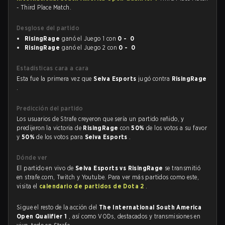
- Third Place Match.
Desglose del partido
RisingRage
ganó el Juego 1 con
0 - 0
RisingRage
ganó el Juego 2 con
0 - 0
Estadísticas cara a cara
Esta fue la primera vez que
Selva Esports
jugó contra
RisingRage
.
Predicción del partido
Los usuarios de Strafe creyeron que sería un partido reñido, y
predijeron la victoria de
RisingRage
con
50%
de los votos a su favor
y
50%
de los votos para
Selva Esports
.
Dónde ver
El partido en vivo de
Selva Esports vs RisingRage
se transmitió
en strafe.com, Twitch y Youtube. Para ver más partidos como este,
visita el
calendario de partidos de Dota 2
.
Sigue el resto de la acción del
The International South America
Open Qualifier 1
, así como VODs, destacados y transmisiones en