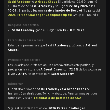
Sashi Academy
vs
A Great Chaos
El partido de CS:GO terminó
1 - 0
a favor de
Sashi Academy
y se jugó el
22 may 2026
a las
10:04
. El partido fue una
serie al mejor de Best of 1
y parte del
2026 Parken Challenger Championship #8
Group B - Round 1.
Desglose del partido
Sashi Academy
ganó el Juego 1 con
13 - 8
en
Nuke
Estadísticas cara a cara
Esta fue la primera vez que
Sashi Academy
jugó contra
A Great
Chaos
.
Predicción del partido
Los usuarios de Strafe tenían un claro favorito en este partido, y
predijeron la victoria de
A Great Chaos
con
72.6%
de los votos a su
favor y
27.4%
de los votos para
Sashi Academy
.
Dónde ver
El partido en vivo de
Sashi Academy vs A Great Chaos
se
transmitió en strafe.com, Twitch y Youtube. Para ver más partidos
como este, visita el
calendario de partidos de CS2
.
Sigue el resto de la acción del
2026 Parken Challenger