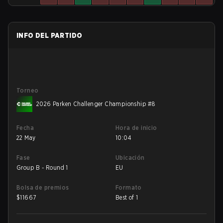
INFO DEL PARTIDO
Torneo
2026 Parken Challenger Championship #8
Fecha
Hora de inicio
22 May
10:04
Fase
Ubicación
Group B - Round 1
EU
Bolsa de premios
Formato
$
11667
Best of 1