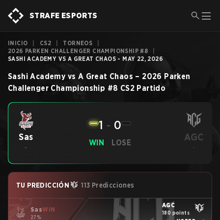
STRAFE ESPORTS
INICIO
|
CS2
|
TORNEOS
|
2026 PARKEN CHALLENGER CHAMPIONSHIP #8
|
SASHI ACADEMY VS A GREAT CHAOS - MAY 22, 2026
Sashi Academy
vs
A Great Chaos
–
2026 Parken
Challenger Championship #8
CS2
Partido
1
-
0
AGC
Sas
WIN
LOSE
-
-
TU PREDICCIÓN
113 Predicciones
AGC
Sas
WIN
180 points
27%