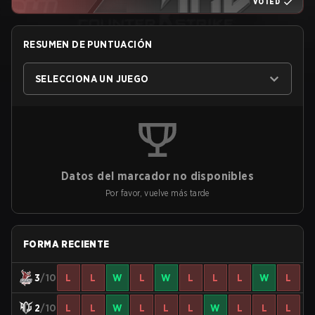
VOTED
RESUMEN DE PUNTUACIÓN
SELECCIONA UN JUEGO
Datos del marcador no disponibles
Por favor, vuelve más tarde
FORMA RECIENTE
3
/10
L
L
W
L
W
L
L
L
W
L
2
/10
L
L
W
L
L
L
W
L
L
L