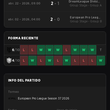
DreamLeague Division
2
-
1
abr. 22 - 2026, 09:00
Group Stage - Group A
2
European Pro League
2
-
0
abr. 02 - 2026, 04:00
Group Stage - Group B
Season 36 2026
FORMA RECIENTE
6
/10
L
L
W
W
W
L
W
W
W
T
4
/10
L
W
L
W
L
W
L
L
L
W
INFO DEL PARTIDO
Torneo
European Pro League Season 37 2026