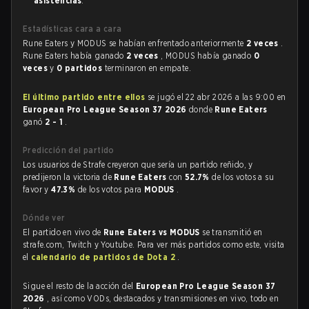
asistencias
.
Estadísticas cara a cara
Rune Eaters y MODUS se habían enfrentado anteriormente
2 veces
.
Rune Eaters había ganado
2 veces
, MODUS había ganado
0
veces
y
0 partidos
terminaron en empate.
El último partido entre ellos
se jugó el 22 abr 2026 a las 9:00 en
European Pro League Season 37 2026
donde
Rune Eaters
ganó
2 - 1
.
Predicción del partido
Los usuarios de Strafe creyeron que sería un partido reñido, y
predijeron la victoria de
Rune Eaters
con
52.7%
de los votos a su
favor y
47.3%
de los votos para
MODUS
.
Dónde ver
El partido en vivo de
Rune Eaters vs MODUS
se transmitió en
strafe.com, Twitch y Youtube. Para ver más partidos como este, visita
el
calendario de partidos de Dota 2
.
Sigue el resto de la acción del
European Pro League Season 37
2026
, así como VODs, destacados y transmisiones en vivo, todo en