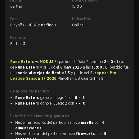
Fecha
Hora de inicio
08 May
15:00
Fase
Ubicación
Playoffs - UB Quarterfinals
Online
Formato
Best of 3
Rune Eaters
vs
MODUS
El partido de Dota 2 terminó
2 - 0
a favor
de
Rune Eaters
y se jugó el
8 may 2026
a las
15:00
. El partido fue
una
serie al mejor de Best of 3
y parte del
European Pro
League Season 37 2026
Playoffs - UB Quarterfinals.
Desglose del partido
Rune Eaters
ganó el Juego 1 con
6 - 5
Rune Eaters
ganó el Juego 2 con
7 - 0
Estadísticas clave de jugadores
Más eliminaciones del partido las hizo
maelle
con
4
eliminaciones
.
Más asistencias del partido las hizo
fireworks.
con
9