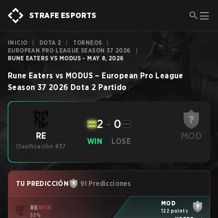
STRAFE ESPORTS
INICIO
|
DOTA 2
|
TORNEOS
|
EUROPEAN PRO LEAGUE SEASON 37 2026
|
RUNE EATERS VS MODUS - MAY 8, 2026
Rune Eaters
vs
MODUS
–
European Pro League
Season 37 2026
Dota 2
Partido
2
-
0
MOD
RE
WIN
LOSE
Clasificación #37
-
TU PREDICCIÓN
91 Predicciones
MOD
RE
WIN
122 points
53%