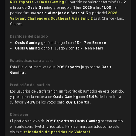
ROY Esports
vs
Oasis Gaming
El partido de Valorant terminó
0 - 2
a favor de
Oasis Gaming
y se jugó el
1 jun 2026
a las
11:00
. El
partido fue una
serie al mejor de Best of 3
y parte del
2026
Valorant Challengers Southeast Asia Split 2
Last Chance - Last
Chance.
Desglose del partido
Oasis Gaming
ganó el Juego 1 con
13 - 7
en
Breeze
Oasis Gaming
ganó el Juego 2 con
13 - 6
en
Pearl
Estadísticas cara a cara
Esta fue la primera vez que
ROY Esports
jugó contra
Oasis
Gaming
.
Predicción del partido
Los usuarios de Strafe tenían un favorito abrumador en este partido,
y predijeron la victoria de
Oasis Gaming
con
95.9%
de los votos a
su favor y
4.1%
de los votos para
ROY Esports
.
Dónde ver
El partido en vivo de
ROY Esports vs Oasis Gaming
se transmitió
en strafe.com, Twitch y Youtube. Para ver más partidos como este,
visita el
calendario de partidos de Valorant
.