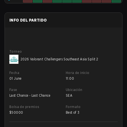
INFO DEL PARTIDO
Torneo
2026 Valorant Challengers Southeast Asia Split 2
Fecha
Hora de inicio
01 June
11:00
Fase
Ubicación
Last Chance - Last Chance
SEA
Bolsa de premios
Formato
$
50000
Best of 3