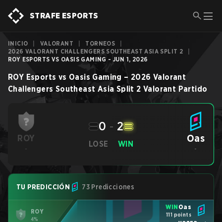
STRAFE ESPORTS
INICIO
|
VALORANT
|
TORNEOS
|
2026 VALORANT CHALLENGERS SOUTHEAST ASIA SPLIT 2
|
ROY ESPORTS VS OASIS GAMING - JUN 1, 2026
ROY Esports
vs
Oasis Gaming
–
2026 Valorant
Challengers Southeast Asia Split 2
Valorant
Partido
0
-
2
Oas
ROY
LOSE
WIN
-
-
TU PREDICCIÓN
73 Predicciones
WIN
Oas
ROY
111 points
4%