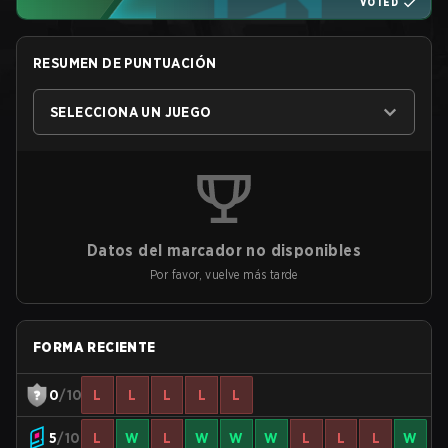
VOTED
RESUMEN DE PUNTUACIÓN
SELECCIONA UN JUEGO
Datos del marcador no disponibles
Por favor, vuelve más tarde
FORMA RECIENTE
0
/10
L
L
L
L
L
5
/10
L
W
L
W
W
W
L
L
L
W