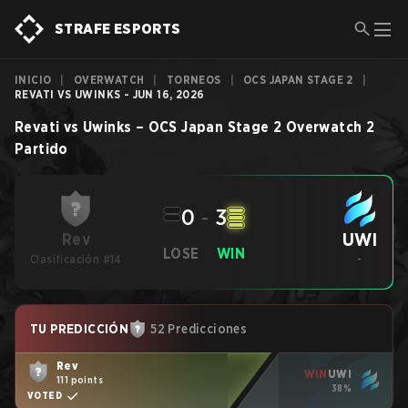
STRAFE ESPORTS
INICIO
|
OVERWATCH
|
TORNEOS
|
OCS JAPAN STAGE 2
|
REVATI VS UWINKS - JUN 16, 2026
Revati
vs
Uwinks
–
OCS Japan Stage 2
Overwatch 2
Partido
0
-
3
UWI
Rev
LOSE
WIN
Clasificación #14
-
TU PREDICCIÓN
52 Predicciones
Rev
WIN
UWI
111 points
38%
VOTED