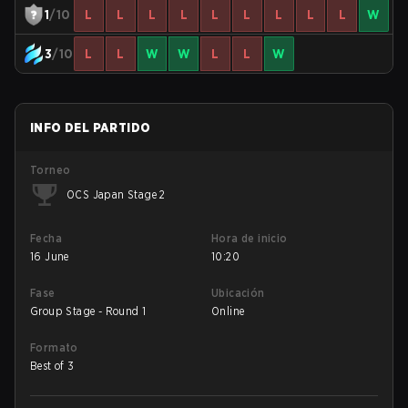
1
/10
L
L
L
L
L
L
L
L
L
W
3
/10
L
L
W
W
L
L
W
INFO DEL PARTIDO
Torneo
OCS Japan Stage 2
Fecha
Hora de inicio
16 June
10:20
Fase
Ubicación
Group Stage - Round 1
Online
Formato
Best of 3