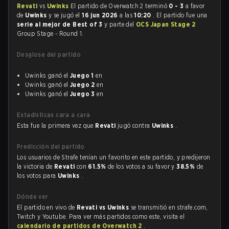
Revati
vs
Uwinks
El partido de Overwatch 2 terminó
0 - 3
a favor
de
Uwinks
y se jugó el
16 jun 2026
a las
10:20
. El partido fue una
serie al mejor de Best of 3
y parte del
OCS Japan Stage 2
Group Stage - Round 1.
Desglose del partido
Uwinks ganó el
Juego 1
en
Uwinks ganó el
Juego 2
en
Uwinks ganó el
Juego 3
en
Estadísticas cara a cara
Esta fue la primera vez que
Revati
jugó contra
Uwinks
.
Predicción del partido
Los usuarios de Strafe tenían un favorito en este partido, y predijeron
la victoria de
Revati
con
61.5%
de los votos a su favor y
38.5%
de
los votos para
Uwinks
.
Dónde ver
El partido en vivo de
Revati vs Uwinks
se transmitió en strafe.com,
Twitch y Youtube. Para ver más partidos como este, visita el
calendario de partidos de Overwatch 2
.