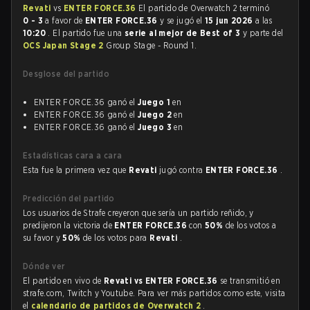
Revati
vs
ENTER FORCE.36
El partido de Overwatch 2 terminó
0 - 3
a favor de
ENTER FORCE.36
y se jugó el
15 jun 2026
a las
10:20
. El partido fue una
serie al mejor de Best of 3
y parte del
OCS Japan Stage 2
Group Stage - Round 1.
Desglose del partido
ENTER FORCE.36 ganó el
Juego 1
en
ENTER FORCE.36 ganó el
Juego 2
en
ENTER FORCE.36 ganó el
Juego 3
en
Estadísticas cara a cara
Esta fue la primera vez que
Revati
jugó contra
ENTER FORCE.36
.
Predicción del partido
Los usuarios de Strafe creyeron que sería un partido reñido, y
predijeron la victoria de
ENTER FORCE.36
con
50%
de los votos a
su favor y
50%
de los votos para
Revati
.
Dónde ver
El partido en vivo de
Revati vs ENTER FORCE.36
se transmitió en
strafe.com, Twitch y Youtube. Para ver más partidos como este, visita
el
calendario de partidos de Overwatch 2
.