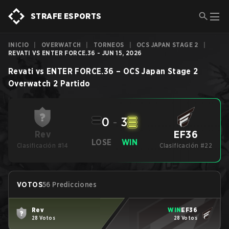
STRAFE ESPORTS
INICIO
|
OVERWATCH
|
TORNEOS
|
OCS JAPAN STAGE 2
|
REVATI VS ENTER FORCE.36 - JUN 15, 2026
Revati
vs
ENTER FORCE.36
–
OCS Japan Stage 2
Overwatch 2
Partido
0
-
3
EF36
Rev
LOSE
WIN
Clasificación #14
Clasificación #22
VOTOS
56 Predicciones
Rev
WIN
EF36
28 Votos
28 Votos