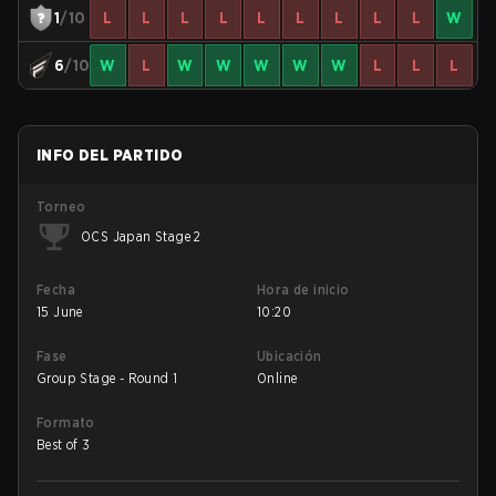
1
/10
L
L
L
L
L
L
L
L
L
W
6
/10
W
L
W
W
W
W
W
L
L
L
INFO DEL PARTIDO
Torneo
OCS Japan Stage 2
Fecha
Hora de inicio
15 June
10:20
Fase
Ubicación
Group Stage - Round 1
Online
Formato
Best of 3